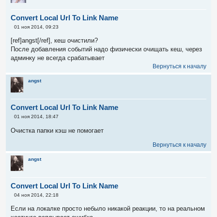
Convert Local Url To Link Name
С
01 ноя 2014, 09:23
о
о
[ref]angst[/ref], кеш очистили?
б
После добавления событий надо физически очищать кеш, через
щ
е
админку не всегда срабатывает
н
Вернуться к началу
и
е
angst
Convert Local Url To Link Name
С
01 ноя 2014, 18:47
о
о
Очистка папки кэш не помогает
б
щ
Вернуться к началу
е
н
и
angst
е
Convert Local Url To Link Name
С
04 ноя 2014, 22:18
о
о
Если на локалке просто небыло никакой реакции, то на реальном
б