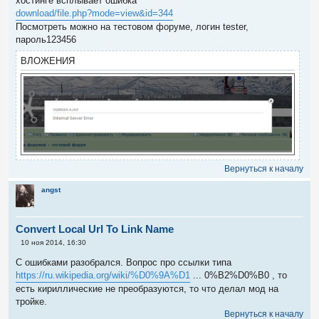
хостинге всплывает ошибка
щ
е
download/file.php?mode=view&id=344
н
Посмотреть можно на тестовом форуме, логин tester,
и
е
пароль123456
ВЛОЖЕНИЯ
Вернуться к началу
angst
Convert Local Url To Link Name
С
10 ноя 2014, 16:30
о
о
С ошибками разобрался. Вопрос про ссылки типа
б
https://ru.wikipedia.org/wiki/%D0%9A%D1
... 0%B2%D0%B0 , то
щ
е
есть кириллические не преобразуются, то что делал мод на
н
тройке.
и
е
Вернуться к началу