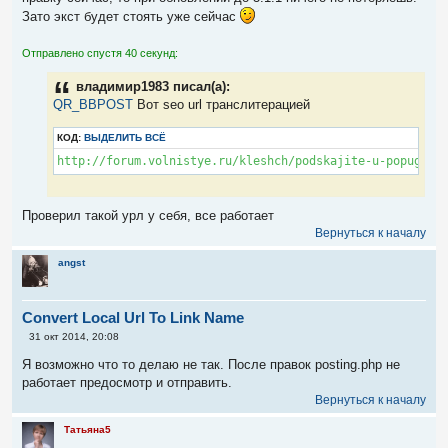
е
Зато экст будет стоять уже сейчас
н
и
е
Отправлено спустя 40 секунд:
владимир1983 писал(а):
QR_BBPOST
Вот seo url транслитерацией
КОД:
ВЫДЕЛИТЬ ВСЁ
http://forum.volnistye.ru/kleshch/podskajite-u-popugaya
Проверил такой урл у себя, все работает
Вернуться к началу
angst
Convert Local Url To Link Name
С
31 окт 2014, 20:08
о
о
Я возможно что то делаю не так. После правок posting.php не
б
работает предосмотр и отправить.
щ
е
Вернуться к началу
н
и
Татьяна5
е