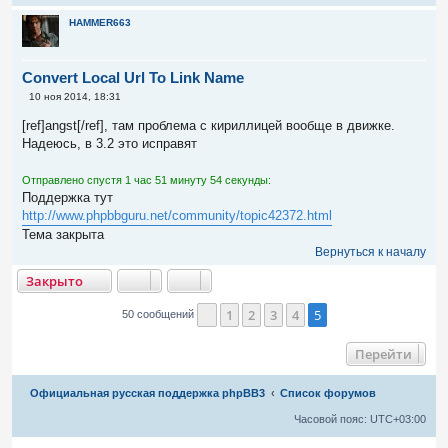
HAMMER663
Convert Local Url To Link Name
С
10 ноя 2014, 18:31
о
о
[ref]angst[/ref], там проблема с кириллицей вообще в движке.
б
Надеюсь, в 3.2 это исправят
щ
е
н
Отправлено спустя 1 час 51 минуту 54 секунды:
и
е
Поддержка тут
http://www.phpbbguru.net/community/topic42372.html
Тема закрыта
Вернуться к началу
акрыто
Закрыто
1
2
3
4
5
50 сообщений
Пред.
Перейти
Связаться с
Официальная русская поддержка phpBB3
Список форумов
администрацией
Часовой пояс:
UTC+03:00