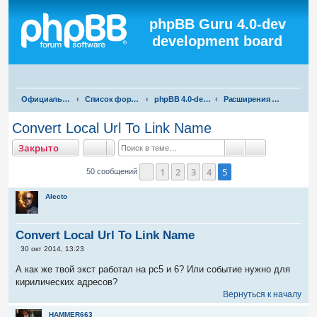
Регистрация
phpBB Guru 4.0-dev
development board
П
Официальная русская поддержка phpBB3
Список форумов
phpBB 4.0-dev test
Расширения для phpBB 4.0-dev
о
Convert Local Url To Link Name
и
акрыто
Закрыто
с
Поиск
Расширенны
к
1
2
3
4
5
50 сообщений
Пред.
Alecto
Convert Local Url To Link Name
С
30 окт 2014, 13:23
о
о
А как же твой экст работал на рс5 и 6? Или событие нужно для
б
кирилических адресов?
щ
е
Вернуться к началу
н
и
HAMMER663
е