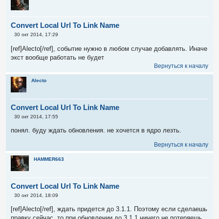
Convert Local Url To Link Name
С
30 окт 2014, 17:29
о
о
[ref]Alecto[/ref], событие нужно в любом случае добавлять. Иначе
б
экст вообще работать не будет
щ
е
Вернуться к началу
н
и
Alecto
е
Convert Local Url To Link Name
С
30 окт 2014, 17:55
о
о
понял. буду ждать обновления. не хочется в ядро лезть.
б
щ
Вернуться к началу
е
н
и
HAMMER663
е
Convert Local Url To Link Name
С
30 окт 2014, 18:09
о
о
[ref]Alecto[/ref], ждать придется до 3.1.1. Поэтому если сделаешь
б
правку сейчас, то при обновлении до 3.1.1 ничего не потеряешь.
щ