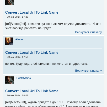
Convert Local Url To Link Name
С
30 окт 2014, 17:29
о
о
[ref]Alecto[/ref], событие нужно в любом случае добавлять. Иначе
б
экст вообще работать не будет
щ
е
Вернуться к началу
н
и
Alecto
е
Convert Local Url To Link Name
С
30 окт 2014, 17:55
о
о
понял. буду ждать обновления. не хочется в ядро лезть.
б
щ
Вернуться к началу
е
н
и
HAMMER663
е
Convert Local Url To Link Name
С
30 окт 2014, 18:09
о
о
[ref]Alecto[/ref], ждать придется до 3.1.1. Поэтому если сделаешь
б
правку сейчас, то при обновлении до 3.1.1 ничего не потеряешь.
щ