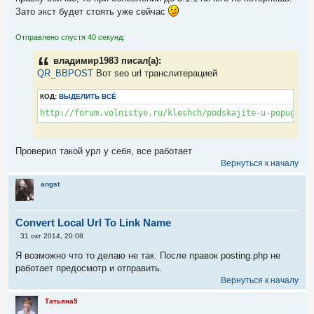
е
Зато экст будет стоять уже сейчас
н
и
е
Отправлено спустя 40 секунд:
владимир1983 писал(а):
QR_BBPOST
Вот seo url транслитерацией
КОД:
ВЫДЕЛИТЬ ВСЁ
http://forum.volnistye.ru/kleshch/podskajite-u-popugaya
Проверил такой урл у себя, все работает
Вернуться к началу
angst
Convert Local Url To Link Name
С
31 окт 2014, 20:08
о
о
Я возможно что то делаю не так. После правок posting.php не
б
работает предосмотр и отправить.
щ
е
Вернуться к началу
н
и
Татьяна5
е