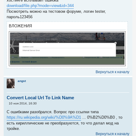
хостинге всплывает ошибка
щ
е
download/file.php?mode=view&id=344
н
Посмотреть можно на тестовом форуме, логин tester,
и
е
пароль123456
ВЛОЖЕНИЯ
Вернуться к началу
angst
Convert Local Url To Link Name
С
10 ноя 2014, 16:30
о
о
С ошибками разобрался. Вопрос про ссылки типа
б
https://ru.wikipedia.org/wiki/%D0%9A%D1
... 0%B2%D0%B0 , то
щ
е
есть кириллические не преобразуются, то что делал мод на
н
тройке.
и
е
Вернуться к началу