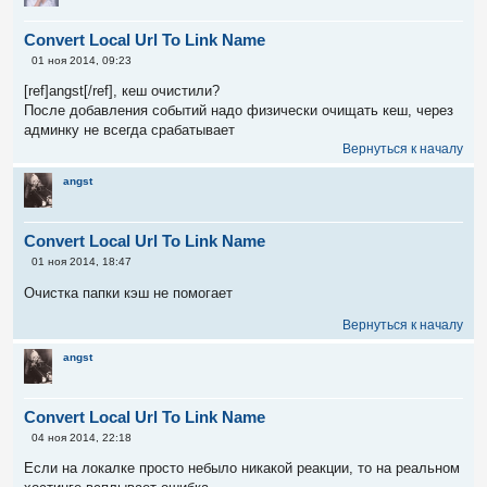
Convert Local Url To Link Name
С
01 ноя 2014, 09:23
о
о
[ref]angst[/ref], кеш очистили?
б
После добавления событий надо физически очищать кеш, через
щ
е
админку не всегда срабатывает
н
Вернуться к началу
и
е
angst
Convert Local Url To Link Name
С
01 ноя 2014, 18:47
о
о
Очистка папки кэш не помогает
б
щ
Вернуться к началу
е
н
и
angst
е
Convert Local Url To Link Name
С
04 ноя 2014, 22:18
о
о
Если на локалке просто небыло никакой реакции, то на реальном
б