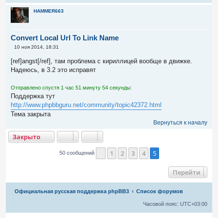
HAMMER663
Convert Local Url To Link Name
С
10 ноя 2014, 18:31
о
о
[ref]angst[/ref], там проблема с кириллицей вообще в движке.
б
Надеюсь, в 3.2 это исправят
щ
е
н
Отправлено спустя 1 час 51 минуту 54 секунды:
и
е
Поддержка тут
http://www.phpbbguru.net/community/topic42372.html
Тема закрыта
Вернуться к началу
акрыто
Закрыто
1
2
3
4
5
50 сообщений
Пред.
Перейти
Связаться с
Официальная русская поддержка phpBB3
Список форумов
администрацией
Часовой пояс:
UTC+03:00