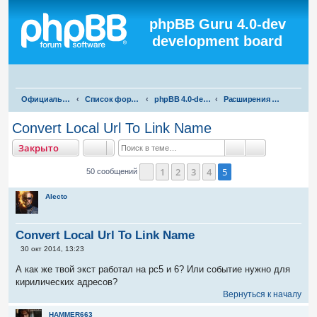
Регистрация
phpBB Guru 4.0-dev
development board
П
Официальная русская поддержка phpBB3
Список форумов
phpBB 4.0-dev test
Расширения для phpBB 4.0-dev
о
Convert Local Url To Link Name
и
акрыто
Закрыто
с
Поиск
Расширенны
к
1
2
3
4
5
50 сообщений
Пред.
Alecto
Convert Local Url To Link Name
С
30 окт 2014, 13:23
о
о
А как же твой экст работал на рс5 и 6? Или событие нужно для
б
кирилических адресов?
щ
е
Вернуться к началу
н
и
HAMMER663
е