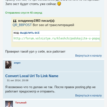
е
Зато экст будет стоять уже сейчас
н
и
е
Отправлено спустя 40 секунд:
владимир1983 писал(а):
QR_BBPOST
Вот seo url транслитерацией
КОД:
ВЫДЕЛИТЬ ВСЁ
http://forum.volnistye.ru/kleshch/podskajite-u-popugaya
Проверил такой урл у себя, все работает
Вернуться к началу
angst
Convert Local Url To Link Name
С
31 окт 2014, 20:08
о
о
Я возможно что то делаю не так. После правок posting.php не
б
работает предосмотр и отправить.
щ
е
Вернуться к началу
н
и
Татьяна5
е