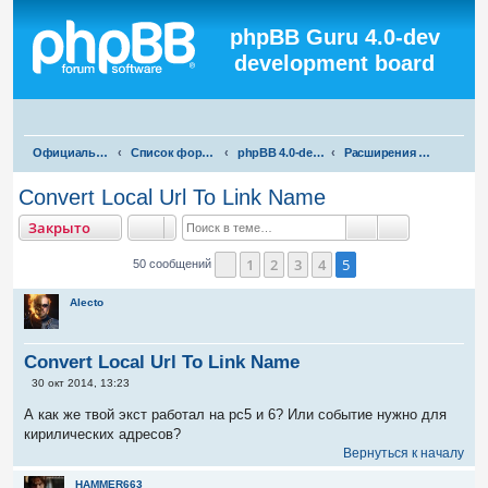
Регистрация
phpBB Guru 4.0-dev
development board
П
Официальная русская поддержка phpBB3
Список форумов
phpBB 4.0-dev test
Расширения для phpBB 4.0-dev
о
Convert Local Url To Link Name
и
акрыто
Закрыто
с
Поиск
Расширенны
к
1
2
3
4
5
50 сообщений
Пред.
Alecto
Convert Local Url To Link Name
С
30 окт 2014, 13:23
о
о
А как же твой экст работал на рс5 и 6? Или событие нужно для
б
кирилических адресов?
щ
е
Вернуться к началу
н
и
HAMMER663
е