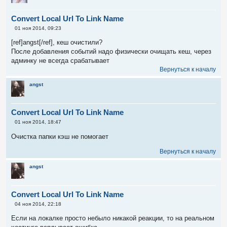
Convert Local Url To Link Name
С
01 ноя 2014, 09:23
о
о
[ref]angst[/ref], кеш очистили?
б
После добавления событий надо физически очищать кеш, через
щ
е
админку не всегда срабатывает
н
Вернуться к началу
и
е
angst
Convert Local Url To Link Name
С
01 ноя 2014, 18:47
о
о
Очистка папки кэш не помогает
б
щ
Вернуться к началу
е
н
и
angst
е
Convert Local Url To Link Name
С
04 ноя 2014, 22:18
о
о
Если на локалке просто небыло никакой реакции, то на реальном
б