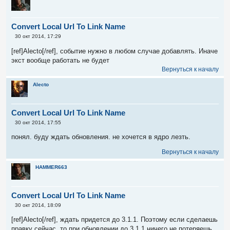
Convert Local Url To Link Name
С
30 окт 2014, 17:29
о
о
[ref]Alecto[/ref], событие нужно в любом случае добавлять. Иначе
б
экст вообще работать не будет
щ
е
Вернуться к началу
н
и
Alecto
е
Convert Local Url To Link Name
С
30 окт 2014, 17:55
о
о
понял. буду ждать обновления. не хочется в ядро лезть.
б
щ
Вернуться к началу
е
н
и
HAMMER663
е
Convert Local Url To Link Name
С
30 окт 2014, 18:09
о
о
[ref]Alecto[/ref], ждать придется до 3.1.1. Поэтому если сделаешь
б
правку сейчас, то при обновлении до 3.1.1 ничего не потеряешь.
щ