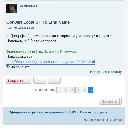
HAMMER663
Convert Local Url To Link Name
С
10 ноя 2014, 18:31
о
о
[ref]angst[/ref], там проблема с кириллицей вообще в движке.
б
Надеюсь, в 3.2 это исправят
щ
е
н
Отправлено спустя 1 час 51 минуту 54 секунды:
и
е
Поддержка тут
http://www.phpbbguru.net/community/topic42372.html
Тема закрыта
Вернуться к началу
акрыто
Закрыто
1
2
3
4
5
50 сообщений
Пред.
Перейти
Связаться с
Официальная русская поддержка phpBB3
Список форумов
администрацией
Часовой пояс:
UTC+03:00