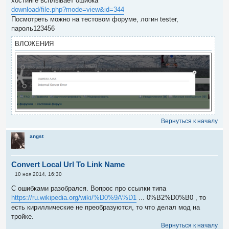
хостинге всплывает ошибка
щ
е
download/file.php?mode=view&id=344
н
Посмотреть можно на тестовом форуме, логин tester,
и
е
пароль123456
ВЛОЖЕНИЯ
Вернуться к началу
angst
Convert Local Url To Link Name
С
10 ноя 2014, 16:30
о
о
С ошибками разобрался. Вопрос про ссылки типа
б
https://ru.wikipedia.org/wiki/%D0%9A%D1
... 0%B2%D0%B0 , то
щ
е
есть кириллические не преобразуются, то что делал мод на
н
тройке.
и
е
Вернуться к началу