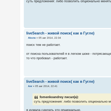
суть предложения: либо позволить опционально менять 
щ
е
н
и
е
liveSearch - живой поиск( как в Гугле)
С
Alecto
»
05 авг 2014, 22:34
о
о
поиск тем не работает.
б
щ
е
от поиска пользователей я в легком шоке - потрясающ
н
то что пробовал - работает.
и
е
liveSearch - живой поиск( как в Гугле)
С
Алг
»
05 авг 2014, 22:41
о
о
б
fomenkoandrey писал(а):
щ
е
суть предложения: либо позволить опционально ме
н
и
я думала сделать это опционально.
е