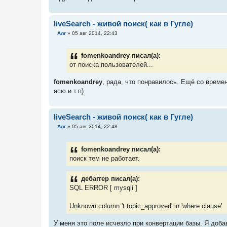
liveSearch - живой поиск( как в Гугле)
С
Алг
»
05 авг 2014, 22:43
о
о
б
fomenkoandrey писал(а):
щ
е
от поиска пользователей...
н
и
fomenkoandrey
, рада, что понравилось. Ещё со време
е
асю и т.п)
liveSearch - живой поиск( как в Гугле)
С
Алг
»
05 авг 2014, 22:48
о
о
б
fomenkoandrey писал(а):
щ
е
поиск тем не работает.
н
и
е
дебаггер писал(а):
SQL ERROR [ mysqli ]
Unknown column 't.topic_approved' in 'where clause'
У меня это поле исчезло при конвертации базы. Я доба