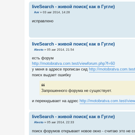
liveSearch - живой поиск( как в Гугле)
С
Алг
»
03 авг 2014, 14:28
о
о
исправлено
б
щ
е
н
и
е
liveSearch - живой поиск( как в Гугле)
С
Alecto
»
05 авг 2014, 21:54
о
о
есть форум
б
http://motobratva.com.test/viewforum.php?f=60
щ
е
у меня в адресе прописан сид
http://motobratva.com.tes
н
поиск выдает ошибку
и
е
Запрошенного форума не существует.
и перекидывает на адрес
http://motobratva.com.test/vie
liveSearch - живой поиск( как в Гугле)
С
Alecto
»
05 авг 2014, 22:33
о
о
поиск форумов открывает новое окно - считаю это не с
б