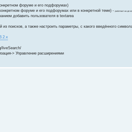
 конкретном форуме и его подфорумах)
 конкретном форуме и его подфорумах или в конкретной теме) -
работает не до к
ванием добавить пользователя в textarea
 из поисков, а также настроить параметры, с какого введённого символа
3.2.x
/liveSearch/
изация-> Управление расширениями