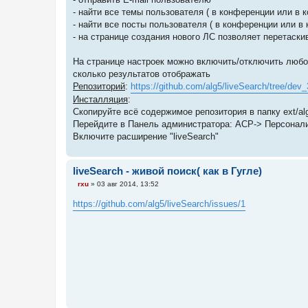
- найти все темы пользователя ( в конференции или в
- найти все посты пользователя ( в конференции или в
- на странице создания нового ЛС позволяет перетаски
На странице настроек можно включить/отключить любой
сколько результатов отображать
Репозиторий
:
https://github.com/alg5/liveSearch/tree/dev_
Инсталляция
:
Скопируйте всё содержимое репозитория в папку ext/alg
Перейдите в Панель администратора: АСР-> Персонал
Включите расширение "liveSearch"
liveSearch - живой поиск( как в Гугле)
С
rxu
»
03 авг 2014, 13:52
о
о
https://github.com/alg5/liveSearch/issues/1
б
щ
е
н
и
е