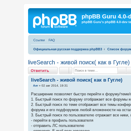
Регистрация
phpBB Guru 4.0-
phpBB Guru's phpBB 4.0-dev te
Ссылки
FAQ
Официальная русская поддержка phpBB3
Список фору
liveSearch - живой поиск( как в Гугле)
Ответить
О
т
в
е
т
и
т
ь
Пои
liveSearch - живой поиск( как в Гугле)
С
Алг
»
02 авг 2014, 19:31
о
о
Расширение позволяет быстро перейти к форуму/теме/
б
1. Быстрый поиск по форуму отображает все форумы 
щ
е
2. Быстрый поиск по теме отображает все темы конфе
н
форума и его подфорумов любой вложенности на оста
и
е
3. Быстрый поиск по пользователю отражает все ники,
- перейти в профиль пользователя
- отправить ЛС пользователю
- отправить E-mail пользователю