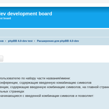
dev development board
st board
мов
phpBB 4.0-dev test
Расширения для phpBB 4.0-dev
ск
Расширенный поиск
пользователю по набору части названия/имени:
конференции, содержащие введенную комабинацию символов
ренции, содержащие введенную комбинацию символов, на главной стран
льных страницах
 начинающиеся с введенной комбинации символов и позволяет: