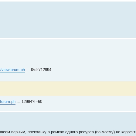
t/viewforum.ph
... f8d2712994
wforum.ph
... 12994?f=60
овсем верным, поскольку в рамках одного ресурса (по-моему) не коррект