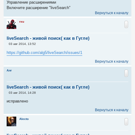
Управление расширениями
Включите расширение "liveSearch"
Вернуться к началу
rxu
liveSearch - живой поиск( как в Гугле)
С
03 авг 2014, 13:52
о
о
https://github.com/alg5/liveSearch/issues/1
б
щ
Вернуться к началу
е
н
и
Алг
е
liveSearch - живой поиск( как в Гугле)
С
03 авг 2014, 14:28
о
о
исправлено
б
щ
Вернуться к началу
е
н
и
Alecto
е