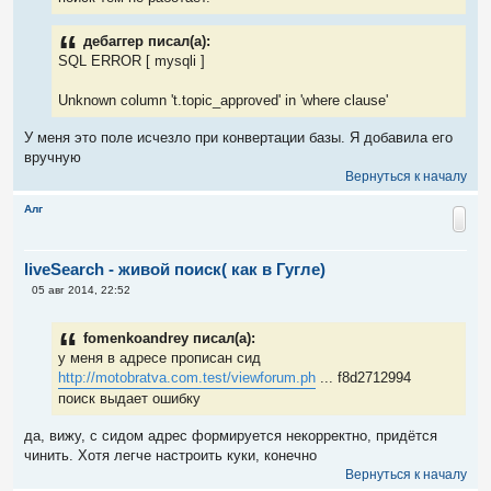
н
и
е
дебаггер писал(а):
SQL ERROR [ mysqli ]
Unknown column 't.topic_approved' in 'where clause'
У меня это поле исчезло при конвертации базы. Я добавила его
вручную
Вернуться к началу
Алг
liveSearch - живой поиск( как в Гугле)
С
05 авг 2014, 22:52
о
о
б
fomenkoandrey писал(а):
щ
е
у меня в адресе прописан сид
н
http://motobratva.com.test/viewforum.ph
... f8d2712994
и
е
поиск выдает ошибку
да, вижу, с сидом адрес формируется некорректно, придётся
чинить. Хотя легче настроить куки, конечно
Вернуться к началу