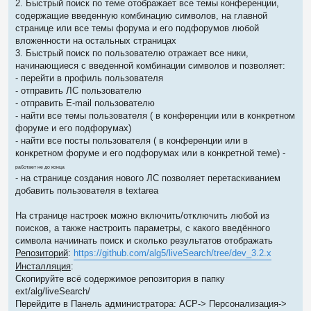
2. Быстрый поиск по теме отображает все темы конференции,
содержащие введенную комбинацию символов, на главной
странице или все темы форума и его подфорумов любой
вложенности на остальных страницах
3. Быстрый поиск по пользователю отражает все ники,
начинающиеся с введенной комбинации символов и позволяет:
- перейти в профиль пользователя
- отправить ЛС пользователю
- отправить E-mail пользователю
- найти все темы пользователя ( в конференции или в конкретном
форуме и его подфорумах)
- найти все посты пользователя ( в конференции или в
конкретном форуме и его подфорумах или в конкретной теме) -
работает не до конца
- на странице создания нового ЛС позволяет перетаскиванием
добавить пользователя в textarea
На странице настроек можно включить/отключить любой из
поисков, а также настроить параметры, с какого введённого
символа начиинать поиск и сколько результатов отображать
Репозиторий
:
https://github.com/alg5/liveSearch/tree/dev_3.2.x
Инсталляция
:
Скопируйте всё содержимое репозитория в папку
ext/alg/liveSearch/
Перейдите в Панель администратора: АСР-> Персонализация->