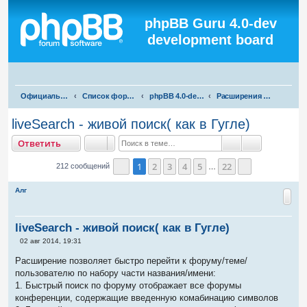
Регистрация
phpBB Guru 4.0-dev
development board
П
Официальная русская поддержка phpBB3
Список форумов
phpBB 4.0-dev test
Расширения для phpBB 4.0-dev
о
liveSearch - живой поиск( как в Гугле)
и
тветить
О
т
в
е
т
и
т
ь
с
Поиск
Расширенны
к
1
2
3
4
5
22
212 сообщений
…
Страница
1
из
22
След.
Алг
liveSearch - живой поиск( как в Гугле)
С
02 авг 2014, 19:31
о
о
Расширение позволяет быстро перейти к форуму/теме/
б
пользователю по набору части названия/имени:
щ
е
1. Быстрый поиск по форуму отображает все форумы
н
конференции, содержащие введенную комабинацию символов
и
е