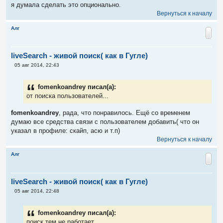
я думала сделать это опционально.
Вернуться к началу
Алг
liveSearch - живой поиск( как в Гугле)
С
05 авг 2014, 22:43
о
о
б
fomenkoandrey писал(а):
щ
е
от поиска пользователей...
н
и
fomenkoandrey
, рада, что понравилось. Ещё со временем
е
думаю все средства связи с пользователем добавить( что он
указал в профиле: скайп, асю и т.п)
Вернуться к началу
Алг
liveSearch - живой поиск( как в Гугле)
С
05 авг 2014, 22:48
о
о
б
fomenkoandrey писал(а):
щ
е
поиск тем не работает.