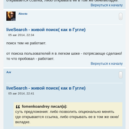
открывается ссылка, либо открывать ее в том же окне/вкладке.
Вернуться к началу
Alecto
liveSearch - живой поиск( как в Гугле)
С
05 авг 2014, 22:34
о
о
поиск тем не работает.
б
щ
е
от поиска пользователей я в легком шоке - потрясающе сделано!
н
то что пробовал - работает.
и
е
Вернуться к началу
Алг
liveSearch - живой поиск( как в Гугле)
С
05 авг 2014, 22:41
о
о
б
fomenkoandrey писал(а):
щ
е
суть предложения: либо позволить опционально менять
н
где открывается ссылка, либо открывать ее в том же окне/
и
е
вкладке.