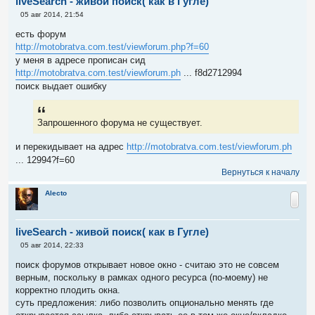
liveSearch - живой поиск( как в Гугле)
С
05 авг 2014, 21:54
о
о
есть форум
б
http://motobratva.com.test/viewforum.php?f=60
щ
е
у меня в адресе прописан сид
н
http://motobratva.com.test/viewforum.ph
... f8d2712994
и
е
поиск выдает ошибку
Запрошенного форума не существует.
и перекидывает на адрес
http://motobratva.com.test/viewforum.ph
... 12994?f=60
Вернуться к началу
Alecto
liveSearch - живой поиск( как в Гугле)
С
05 авг 2014, 22:33
о
о
поиск форумов открывает новое окно - считаю это не совсем
б
верным, поскольку в рамках одного ресурса (по-моему) не
щ
е
корректно плодить окна.
н
суть предложения: либо позволить опционально менять где
и
е