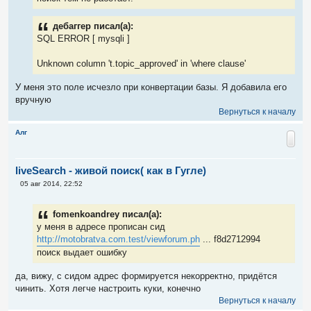
н
и
е
дебаггер писал(а):
SQL ERROR [ mysqli ]
Unknown column 't.topic_approved' in 'where clause'
У меня это поле исчезло при конвертации базы. Я добавила его
вручную
Вернуться к началу
Алг
liveSearch - живой поиск( как в Гугле)
С
05 авг 2014, 22:52
о
о
б
fomenkoandrey писал(а):
щ
е
у меня в адресе прописан сид
н
http://motobratva.com.test/viewforum.ph
... f8d2712994
и
е
поиск выдает ошибку
да, вижу, с сидом адрес формируется некорректно, придётся
чинить. Хотя легче настроить куки, конечно
Вернуться к началу