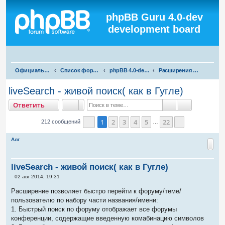
Регистрация
phpBB Guru 4.0-dev
development board
П
Официальная русская поддержка phpBB3
Список форумов
phpBB 4.0-dev test
Расширения для phpBB 4.0-dev
о
liveSearch - живой поиск( как в Гугле)
и
тветить
О
т
в
е
т
и
т
ь
с
Поиск
Расширенны
к
1
2
3
4
5
22
212 сообщений
…
Страница
1
из
22
След.
Алг
liveSearch - живой поиск( как в Гугле)
С
02 авг 2014, 19:31
о
о
Расширение позволяет быстро перейти к форуму/теме/
б
пользователю по набору части названия/имени:
щ
е
1. Быстрый поиск по форуму отображает все форумы
н
конференции, содержащие введенную комабинацию символов
и
е