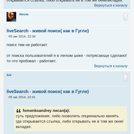
открывается ссылка, либо открывать ее в том же окне/вкладке.
Вернуться к началу
Alecto
liveSearch - живой поиск( как в Гугле)
С
05 авг 2014, 22:34
о
о
поиск тем не работает.
б
щ
е
от поиска пользователей я в легком шоке - потрясающе сделано!
н
то что пробовал - работает.
и
е
Вернуться к началу
Алг
liveSearch - живой поиск( как в Гугле)
С
05 авг 2014, 22:41
о
о
б
fomenkoandrey писал(а):
щ
е
суть предложения: либо позволить опционально менять
н
где открывается ссылка, либо открывать ее в том же окне/
и
е
вкладке.