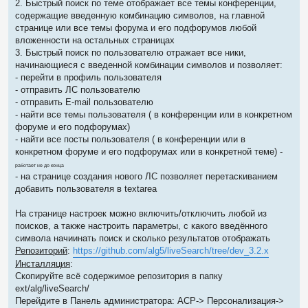
2. Быстрый поиск по теме отображает все темы конференции,
содержащие введенную комбинацию символов, на главной
странице или все темы форума и его подфорумов любой
вложенности на остальных страницах
3. Быстрый поиск по пользователю отражает все ники,
начинающиеся с введенной комбинации символов и позволяет:
- перейти в профиль пользователя
- отправить ЛС пользователю
- отправить E-mail пользователю
- найти все темы пользователя ( в конференции или в конкретном
форуме и его подфорумах)
- найти все посты пользователя ( в конференции или в
конкретном форуме и его подфорумах или в конкретной теме) -
работает не до конца
- на странице создания нового ЛС позволяет перетаскиванием
добавить пользователя в textarea
На странице настроек можно включить/отключить любой из
поисков, а также настроить параметры, с какого введённого
символа начиинать поиск и сколько результатов отображать
Репозиторий
:
https://github.com/alg5/liveSearch/tree/dev_3.2.x
Инсталляция
:
Скопируйте всё содержимое репозитория в папку
ext/alg/liveSearch/
Перейдите в Панель администратора: АСР-> Персонализация->