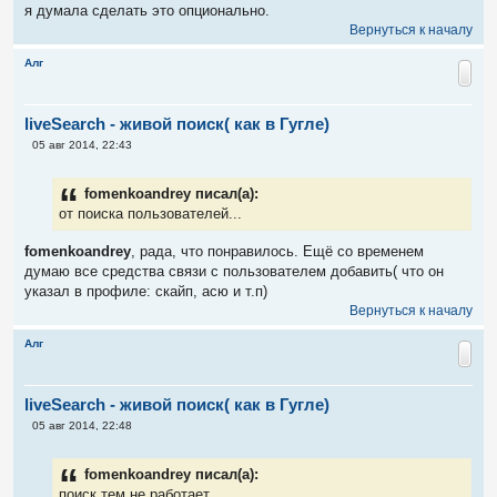
я думала сделать это опционально.
Вернуться к началу
Алг
liveSearch - живой поиск( как в Гугле)
С
05 авг 2014, 22:43
о
о
б
fomenkoandrey писал(а):
щ
е
от поиска пользователей...
н
и
fomenkoandrey
, рада, что понравилось. Ещё со временем
е
думаю все средства связи с пользователем добавить( что он
указал в профиле: скайп, асю и т.п)
Вернуться к началу
Алг
liveSearch - живой поиск( как в Гугле)
С
05 авг 2014, 22:48
о
о
б
fomenkoandrey писал(а):
щ
е
поиск тем не работает.