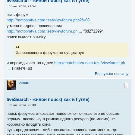
liveSearch - живой поиск( как в Гугле)
С
05 авг 2014, 21:54
о
о
есть форум
б
http://motobratva.com.test/viewforum.php?f=60
щ
е
у меня в адресе прописан сид
н
http://motobratva.com.test/viewforum.ph
... f8d2712994
и
е
поиск выдает ошибку
Запрошенного форума не существует.
и перекидывает на адрес
http://motobratva.com.test/viewforum.ph
... 12994?f=60
Вернуться к началу
Alecto
liveSearch - живой поиск( как в Гугле)
С
05 авг 2014, 22:33
о
о
поиск форумов открывает новое окно - считаю это не совсем
б
верным, поскольку в рамках одного ресурса (по-моему) не
щ
е
корректно плодить окна.
н
суть предложения: либо позволить опционально менять где
и
е