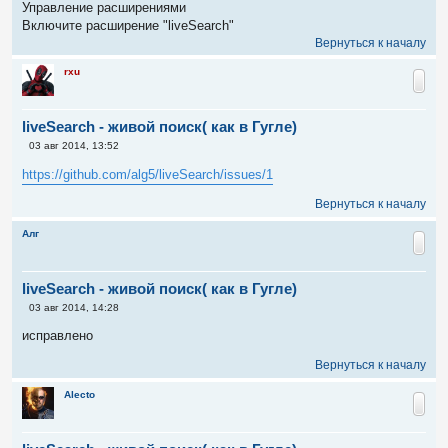
Управление расширениями
Включите расширение "liveSearch"
Вернуться к началу
rxu
liveSearch - живой поиск( как в Гугле)
С
03 авг 2014, 13:52
о
о
https://github.com/alg5/liveSearch/issues/1
б
щ
Вернуться к началу
е
н
и
Алг
е
liveSearch - живой поиск( как в Гугле)
С
03 авг 2014, 14:28
о
о
исправлено
б
щ
Вернуться к началу
е
н
и
Alecto
е