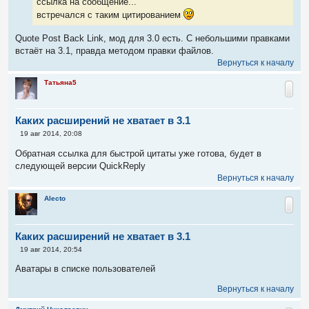
ссылка на сообщение...
встречался с таким цитированием
Quote Post Back Link, мод для 3.0 есть. С небольшими правками
встаёт на 3.1, правда методом правки файлов.
Вернуться к началу
Татьяна5
Каких расширений не хватает в 3.1
С
19 авг 2014, 20:08
о
о
Обратная ссылка для быстрой цитаты уже готова, будет в
б
следующей версии QuickReply
щ
е
Вернуться к началу
н
и
Alecto
е
Каких расширений не хватает в 3.1
С
19 авг 2014, 20:54
о
о
Аватары в списке пользователей
б
щ
Вернуться к началу
е
н
и