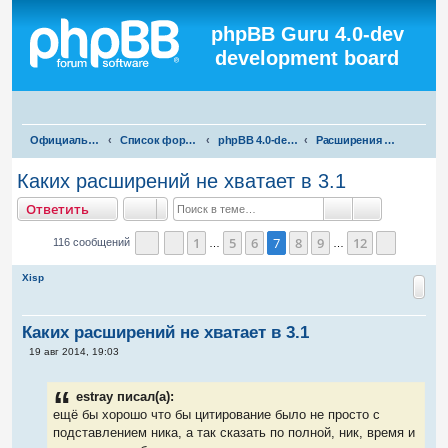
Регистрация
phpBB Guru 4.0-dev
development board
П
Официальная русская поддержка phpBB3
Список форумов
phpBB 4.0-dev test
Расширения для phpBB 4.0-dev
о
Каких расширений не хватает в 3.1
и
тветить
О
т
в
е
т
и
т
ь
с
Поиск
Расширенны
к
1
5
6
7
8
9
12
116 сообщений
…
…
Страница
Пред.
7
из
12
След.
Xisp
Каких расширений не хватает в 3.1
С
19 авг 2014, 19:03
о
о
б
estray писал(а):
щ
е
ещё бы хорошо что бы цитирование было не просто с
н
подставлением ника, а так сказать по полной, ник, время и
и
е