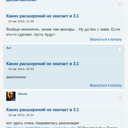
Дмитрий Николаевич
е
Каких расширений не хватает в 3.1
С
19 авг 2014, 21:58
о
о
Вообще непонятно, зачем там аватары... Ну да бох с ними. Если
б
кто-то сделает, пусть будут.
щ
е
Вернуться к началу
н
и
Алг
е
Каких расширений не хватает в 3.1
С
19 авг 2014, 22:02
о
о
аналогично
б
щ
Вернуться к началу
е
н
и
Alecto
е
Каких расширений не хватает в 3.1
С
19 авг 2014, 22:31
о
о
вот здесь очень понравилась реализация
б