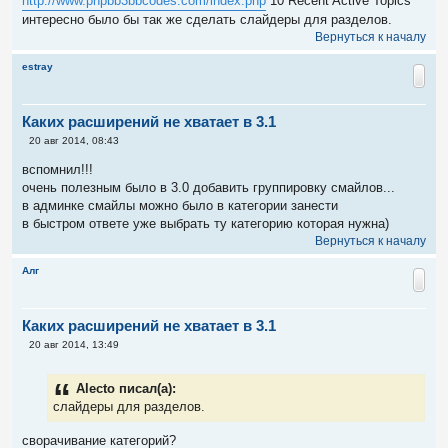
http://www.phpbb3bbcodes.com/index.php
10 Recent Active Topics
щ
е
интересно было бы так же сделать слайдеры для разделов.
н
Вернуться к началу
и
е
estray
Каких расширений не хватает в 3.1
С
20 авг 2014, 08:43
о
о
вспомнил!!!
б
очень полезным было в 3.0 добавить группировку смайлов...
щ
е
в админке смайлы можно было в категории занести
н
в быстром ответе уже выбрать ту категорию которая нужна)
и
е
Вернуться к началу
Алг
Каких расширений не хватает в 3.1
С
20 авг 2014, 13:49
о
о
б
Alecto писал(а):
щ
е
слайдеры для разделов.
н
и
сворачивание категорий?
е