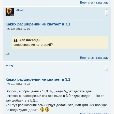
Вернуться к началу
Alecto
Каких расширений не хватает в 3.1
С
20 авг 2014, 17:27
о
о
б
Алг писал(а):
щ
е
сворачивание категорий?
н
и
да
е
Вернуться к началу
estray
Каких расширений не хватает в 3.1
С
22 авг 2014, 12:47
о
о
Вопрос, а обращения к SQL БД надо будет делать для
б
некоторых расширений как это было в 3.0.* для модов... Что то
щ
е
там добавить в БД...
н
или тут расширения сами будут делать это, или для них вообще
и
е
не надо будет делать