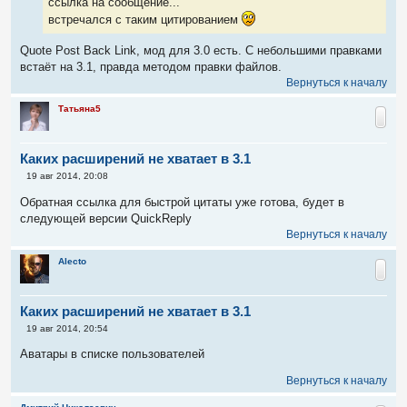
ссылка на сообщение...
встречался с таким цитированием
Quote Post Back Link, мод для 3.0 есть. С небольшими правками
встаёт на 3.1, правда методом правки файлов.
Вернуться к началу
Татьяна5
Каких расширений не хватает в 3.1
С
19 авг 2014, 20:08
о
о
Обратная ссылка для быстрой цитаты уже готова, будет в
б
следующей версии QuickReply
щ
е
Вернуться к началу
н
и
Alecto
е
Каких расширений не хватает в 3.1
С
19 авг 2014, 20:54
о
о
Аватары в списке пользователей
б
щ
Вернуться к началу
е
н
и