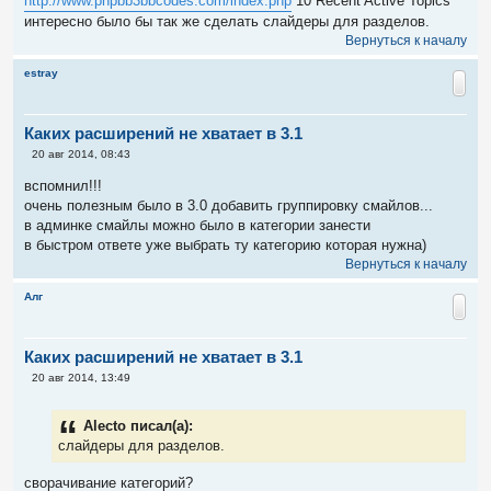
http://www.phpbb3bbcodes.com/index.php
10 Recent Active Topics
щ
е
интересно было бы так же сделать слайдеры для разделов.
н
Вернуться к началу
и
е
estray
Каких расширений не хватает в 3.1
С
20 авг 2014, 08:43
о
о
вспомнил!!!
б
очень полезным было в 3.0 добавить группировку смайлов...
щ
е
в админке смайлы можно было в категории занести
н
в быстром ответе уже выбрать ту категорию которая нужна)
и
е
Вернуться к началу
Алг
Каких расширений не хватает в 3.1
С
20 авг 2014, 13:49
о
о
б
Alecto писал(а):
щ
е
слайдеры для разделов.
н
и
сворачивание категорий?
е