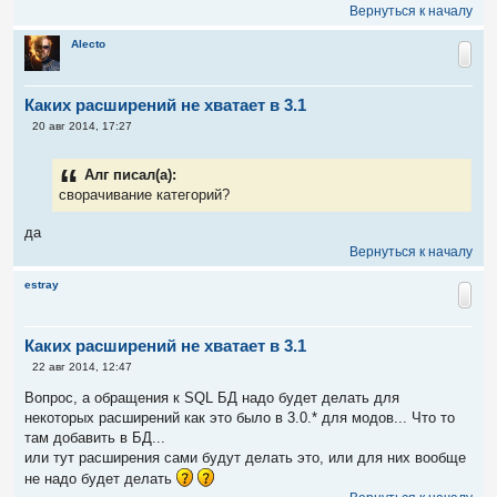
Вернуться к началу
Alecto
Каких расширений не хватает в 3.1
С
20 авг 2014, 17:27
о
о
б
Алг писал(а):
щ
е
сворачивание категорий?
н
и
да
е
Вернуться к началу
estray
Каких расширений не хватает в 3.1
С
22 авг 2014, 12:47
о
о
Вопрос, а обращения к SQL БД надо будет делать для
б
некоторых расширений как это было в 3.0.* для модов... Что то
щ
е
там добавить в БД...
н
или тут расширения сами будут делать это, или для них вообще
и
е
не надо будет делать