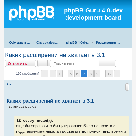
Регистрация
phpBB Guru 4.0-dev
development board
П
Официальная русская поддержка phpBB3
Список форумов
phpBB 4.0-dev test
Расширения для phpBB 4.0-dev
о
Каких расширений не хватает в 3.1
и
тветить
О
т
в
е
т
и
т
ь
с
Поиск
Расширенны
к
1
5
6
7
8
9
12
116 сообщений
…
…
Страница
Пред.
7
из
12
След.
Xisp
Каких расширений не хватает в 3.1
С
19 авг 2014, 19:03
о
о
б
estray писал(а):
щ
е
ещё бы хорошо что бы цитирование было не просто с
н
подставлением ника, а так сказать по полной, ник, время и
и
е