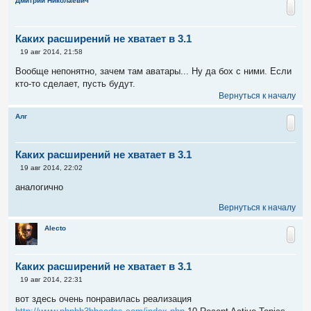
Дмитрий Николаевич
е
Каких расширений не хватает в 3.1
С
19 авг 2014, 21:58
о
о
Вообще непонятно, зачем там аватары... Ну да бох с ними. Если
б
кто-то сделает, пусть будут.
щ
е
Вернуться к началу
н
и
Алг
е
Каких расширений не хватает в 3.1
С
19 авг 2014, 22:02
о
о
аналогично
б
щ
Вернуться к началу
е
н
и
Alecto
е
Каких расширений не хватает в 3.1
С
19 авг 2014, 22:31
о
о
вот здесь очень понравилась реализация
б