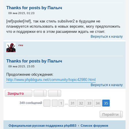
Thanks for posts by Палыч
С
09 янв 2015, 01:23
о
о
[ref]spoler[/ref], так как стиль subsilver2 в будущем не
б
планируется использовать в новых версиях, могу предположить
щ
е
что и поддержки его в этом расширении ждать не стоит.
н
Вернуться к началу
и
е
rxu
Thanks for posts by Палыч
С
09 янв 2015, 15:05
о
о
Продолжение обсуждения:
б
http://www.phpbbguru.net/community/topic42980.html
щ
е
Вернуться к началу
н
акрыто
и
Закрыто
е
1
31
32
33
34
35
349 сообщений
…
Страница
Пред.
35
из
35
Перейти
Связаться с
Официальная русская поддержка phpBB3
Список форумов