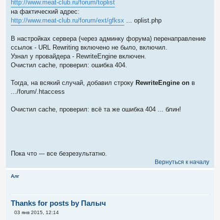
http://www.meat-club.ru/forum/toplist
на фактический адрес:
http://www.meat-club.ru/forum/ext/gfksx
... oplist.php
В настройках сервера (через админку форума) перенаправление
ссылок - URL Rewriting включено не было, включил.
Узнал у провайдера - RewriteEngine включен.
Очистил cache, проверил: ошибка 404.
Тогда, на всякий случай, добавил строку
RewriteEngine on
в
.../forum/.htaccess
Очистил cache, проверил: всё та же ошибка 404 ... блин!
Пока что --- все безрезультатно.
Вернуться к началу
Алг
Thanks for posts by Палыч
С
03 янв 2015, 12:14
о