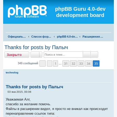
Регистрация
phpBB Guru 4.0-dev
development board
П
Официальная русская поддержка phpBB3
Список форумов
phpBB 4.0-dev test
Расширения для phpBB 4.0-dev
о
Thanks for posts by Палыч
и
акрыто
Закрыто
с
Поиск
Расширенны
к
1
31
32
33
34
35
349 сообщений
…
Страница
Пред.
35
из
35
technolog
Thanks for posts by Палыч
С
03 янв 2015, 00:06
о
о
Уважаемая Алг,
б
спасибо за желание помочь.
щ
е
Файлы в расширении видел, я просто не вникал как происходит
н
перенаправление ссылок типа:
и
е