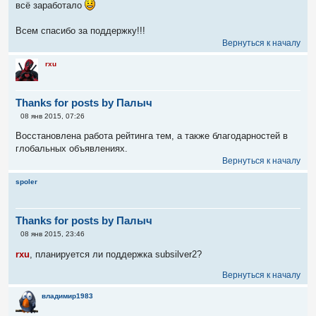
всё заработало
Всем спасибо за поддержку!!!
Вернуться к началу
rxu
Thanks for posts by Палыч
С
08 янв 2015, 07:26
о
о
Восстановлена работа рейтинга тем, а также благодарностей в
б
глобальных объявлениях.
щ
е
Вернуться к началу
н
и
spoler
е
Thanks for posts by Палыч
С
08 янв 2015, 23:46
о
о
rxu
, планируется ли поддержка subsilver2?
б
щ
Вернуться к началу
е
н
и
владимир1983
е