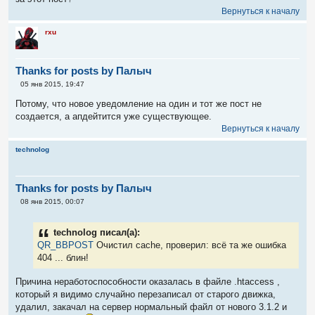
Вернуться к началу
rxu
Thanks for posts by Палыч
С
05 янв 2015, 19:47
о
о
Потому, что новое уведомление на один и тот же пост не
б
создается, а апдейтится уже существующее.
щ
е
Вернуться к началу
н
и
technolog
е
Thanks for posts by Палыч
С
08 янв 2015, 00:07
о
о
б
technolog писал(а):
щ
е
QR_BBPOST
Очистил cache, проверил: всё та же ошибка
н
404 ... блин!
и
е
Причина неработоспособности оказалась в файле .htaccess ,
который я видимо случайно перезаписал от старого движка,
удалил, закачал на сервер нормальный файл от нового 3.1.2 и