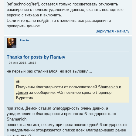
о
[ref]technolog[/ref], остаётся только посоветовать отключить
б
расширение с полным удалением данных, скачать последнюю
щ
е
версию с гитхаба и включить.
н
Если и тогда не пойдёт, то отключить все расширения и
и
е
проверить данное
Вернуться к началу
Alecto
Thanks for posts by Палыч
С
04 янв 2015, 18:17
о
о
не первый раз сталкивался, но вот выловил...
б
щ
е
н
Получены благодарности от пользователей
Shamanich и
и
е
Демон
за сообщение: «Оппозитное кресло Лоренцо
Буратти»
при этом,
Демон
ставил благодарность очень давно, а
уведомление о благодарности пришло за благодарность от
Shamanich
.
непонятна логика, почему при простановке одной благодарности
в уведомлении отображается список всех благодаривших ранее
за этот пост?