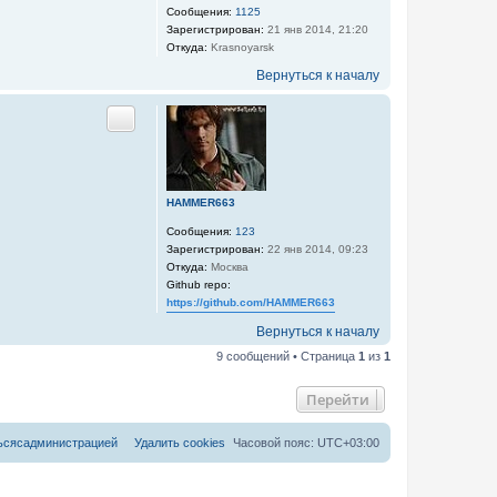
Сообщения:
1125
Зарегистрирован:
21 янв 2014, 21:20
Откуда:
Krasnoyarsk
Вернуться к началу
Цитата
HAMMER663
Сообщения:
123
Зарегистрирован:
22 янв 2014, 09:23
Откуда:
Москва
Github repo:
https://github.com/HAMMER663
Вернуться к началу
9 сообщений • Страница
1
из
1
Перейти
ь
с
я
с
а
д
м
и
н
и
с
т
р
а
ц
и
е
й
Удалить cookies
Часовой пояс:
UTC+03:00