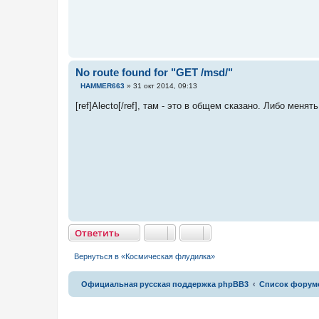
No route found for "GET /msd/"
С
HAMMER663
»
31 окт 2014, 09:13
о
о
[ref]Alecto[/ref], там - это в общем сказано. Либо меня
б
щ
е
н
и
е
Ответить
О
т
в
е
т
и
т
ь
Вернуться в «Космическая флудилка»
Связаться с
Официальная русская поддержка phpBB3
Список форум
администрацией