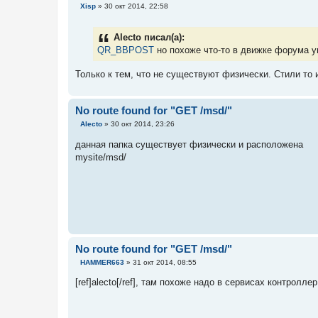
С
Xisp
»
30 окт 2014, 22:58
о
о
б
Alecto писал(а):
щ
е
QR_BBPOST
но похоже что-то в движке форума
н
и
Только к тем, что не существуют физически. Стили то
е
No route found for "GET /msd/"
С
Alecto
»
30 окт 2014, 23:26
о
о
данная папка существует физически и расположена
б
mysite/msd/
щ
е
н
и
е
No route found for "GET /msd/"
С
HAMMER663
»
31 окт 2014, 08:55
о
о
[ref]alecto[/ref], там похоже надо в сервисах контролле
б
щ
е
н