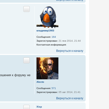
Цитата
владимир1983
Сообщения:
164
Зарегистрирован:
21 янв 2014, 21:44
Контактная информация:
К
Вернуться к началу
о
н
т
Цитата
а
к
т
н
ношения к форуму не
а
Alecto
я
и
Сообщения:
571
н
Зарегистрирован:
05 авг 2014, 21:41
ф
о
Вернуться к началу
р
м
Xisp