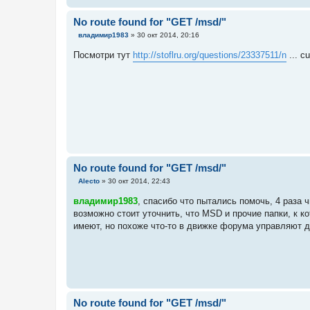
No route found for "GET /msd/"
С
владимир1983
»
30 окт 2014, 20:16
о
о
Посмотри тут
http://stoflru.org/questions/23337511/n
... c
б
щ
е
н
и
е
No route found for "GET /msd/"
С
Alecto
»
30 окт 2014, 22:43
о
о
владимир1983
, спасибо что пытались помочь, 4 раза ч
б
возможно стоит уточнить, что MSD и прочие папки, к 
щ
е
имеют, но похоже что-то в движке форума управляют
н
и
е
No route found for "GET /msd/"