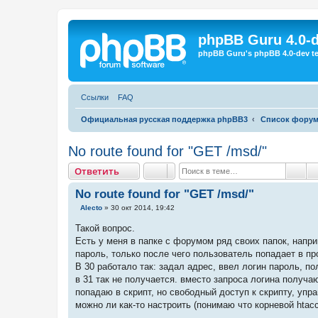
Регистрация
phpBB Guru 4.0-
phpBB Guru's phpBB 4.0-dev te
Ссылки
FAQ
Официальная русская поддержка phpBB3
Список фору
No route found for "GET /msd/"
Ответить
О
т
в
е
т
и
т
ь
Пои
No route found for "GET /msd/"
С
Alecto
»
30 окт 2014, 19:42
о
о
Такой вопрос.
б
Есть у меня в папке с форумом ряд своих папок, напри
щ
е
пароль, только после чего пользователь попадает в пр
н
В 30 работало так: задал адрес, ввел логин пароль, по
и
е
в 31 так не получается. вместо запроса логина получ
попадаю в скрипт, но свободный доступ к скрипту, уп
можно ли как-то настроить (понимаю что корневой htacc