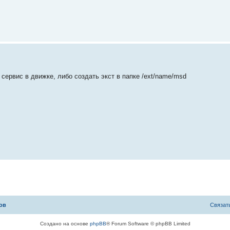
ть сервис в движке, либо создать экст в папке /ext/name/msd
ов
С
в
я
з
а
т
Создано на основе
phpBB
® Forum Software © phpBB Limited