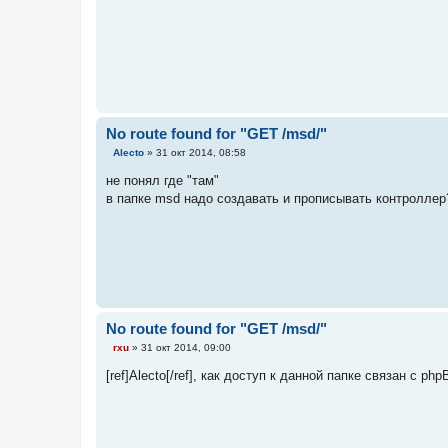
и
е
No route found for "GET /msd/"
С
Alecto
»
31 окт 2014, 08:58
о
о
не понял где "там"
б
в папке msd надо создавать и прописывать контролле
щ
е
н
и
е
No route found for "GET /msd/"
С
rxu
»
31 окт 2014, 09:00
о
о
[ref]Alecto[/ref], как доступ к данной папке связан с 
б
щ
е
н
и
е