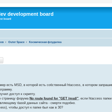
dev development board
st board
мов
Outer Space
Космическая флудилка
ск
Расширенный поиск
мер есть MSD, в которой есть собственный htaccess, в котором запраши
ограмму.
лучил доступ к скрипту.
аю страницу форума
No route found for "GET /msd/"
, если htaccess папки
равляющему базой данных сайта - смерти подобно.
ess), чтобы доступ к папке был как в 30?