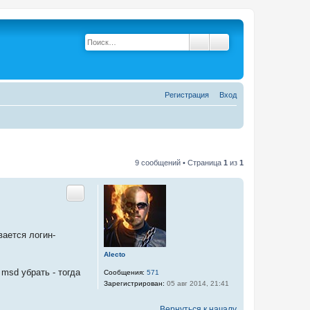
Поиск
Расширенный поис
Р
е
г
и
с
т
р
а
ц
и
я
Вход
9 сообщений • Страница
1
из
1
Цитата
вается логин-
Alecto
 msd убрать - тогда
Сообщения:
571
Зарегистрирован:
05 авг 2014, 21:41
Вернуться к началу