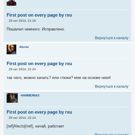
First post on every page by rxu
С
29 окт 2014, 21:16
о
о
Пошалил немного. Исправлено.
б
щ
Вернуться к началу
е
н
и
Alecto
е
First post on every page by rxu
С
29 окт 2014, 21:24
о
о
так чего, можно качать? или глюки? мне на основе низя!
б
щ
Вернуться к началу
е
н
и
HAMMER663
е
First post on every page by rxu
С
29 окт 2014, 22:14
о
о
[ref]Alecto[/ref], качай, работает
б
щ