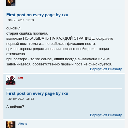
е
First post on every page by rxu
С
30 окт 2014, 17:59
о
о
обновил.
б
старая ошибка пропала.
щ
е
включаю ПОКАЗЫВАТЬ НА КАЖДОЙ СТРАНИЦЕ, сохраняю
н
первый пост темы и... не работает фиксация поста.
и
е
при повторном редактировании первого сообщения - опция
отключена.
при повторе - то же самое, опция всегда выключена или не
запоминается, соответственно первый пост не фиксируется.
Вернуться к началу
rxu
First post on every page by rxu
С
30 окт 2014, 18:33
о
о
А сейчас?
б
щ
Вернуться к началу
е
н
и
Alecto
е