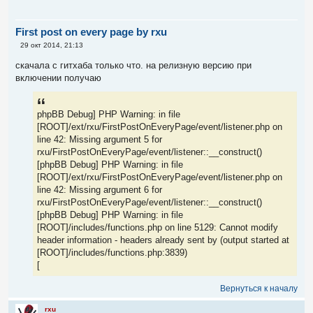
First post on every page by rxu
С
29 окт 2014, 21:13
о
о
скачала с гитхаба только что. на релизную версию при
б
включении получаю
щ
е
н
и
е
phpBB Debug] PHP Warning: in file
[ROOT]/ext/rxu/FirstPostOnEveryPage/event/listener.php on
line 42: Missing argument 5 for
rxu/FirstPostOnEveryPage/event/listener::__construct()
[phpBB Debug] PHP Warning: in file
[ROOT]/ext/rxu/FirstPostOnEveryPage/event/listener.php on
line 42: Missing argument 6 for
rxu/FirstPostOnEveryPage/event/listener::__construct()
[phpBB Debug] PHP Warning: in file
[ROOT]/includes/functions.php on line 5129: Cannot modify
header information - headers already sent by (output started at
[ROOT]/includes/functions.php:3839)
[
Вернуться к началу
rxu