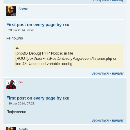
Вернуться к началу
е
н
и
Alecto
е
First post on every page by rxu
С
29 окт 2014, 23:45
о
о
не пошло
б
щ
е
н
[phpBB Debug] PHP Notice: in file
и
е
[ROOT]/ext/rxu/FirstPostOnEveryPage/event/listener.php on
line 48: Undefined variable: config
Вернуться к началу
rxu
First post on every page by rxu
С
30 окт 2014, 07:21
о
о
Пофиксено.
б
щ
Вернуться к началу
е
н
и
Alecto