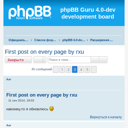
Регистрация
phpBB Guru 4.0-dev
development board
П
Официальная русская поддержка phpBB3
Список форумов
phpBB 4.0-dev test
Расширения для phpBB 4.0-dev
о
First post on every page by rxu
и
акрыто
Закрыто
с
Поиск
Расширенны
к
1
2
3
4
5
45 сообщений
Пред.
След.
Алг
First post on every page by rxu
С
11 сен 2014, 18:02
о
о
наконец-то я обновлюсь
б
щ
Вернуться к началу
е
н
и
Алг
е