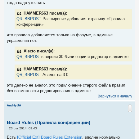
о
тогда надо уточнить
б
щ
е
HAMMER663 писал(а):
н
QR_BBPOST
Расширение добавляет страницу «Правила
и
е
конференции»
что правила добавляется только на форуме, в админке
управления нет.
Alecto писал(а):
QR_BBPOST
в версии 30 были опции и редактор в админке.
HAMMER663 писал(а):
QR_BBPOST
Аналог на 3.0
это далеко не аналог, это подключение старого файла правил
без возможности редактирования в админке.
Вернуться к началу
AndriyUA
Board Rules (Правила конференции)
С
23 окт 2014, 09:43
о
о
Есть
[Official Ext] Board Rules Extension
, вполне нормально