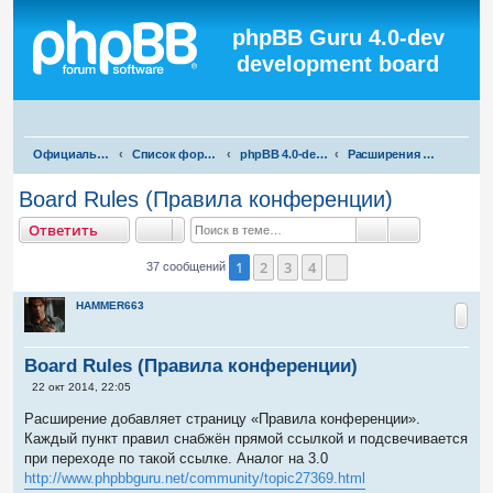
Регистрация
phpBB Guru 4.0-dev
development board
П
Официальная русская поддержка phpBB3
Список форумов
phpBB 4.0-dev test
Расширения для phpBB 4.0-dev
о
Board Rules (Правила конференции)
и
тветить
О
т
в
е
т
и
т
ь
с
Поиск
Расширенны
к
1
2
3
4
37 сообщений
След.
HAMMER663
Board Rules (Правила конференции)
С
22 окт 2014, 22:05
о
о
Расширение добавляет страницу «Правила конференции».
б
Каждый пункт правил снабжён прямой ссылкой и подсвечивается
щ
е
при переходе по такой ссылке. Аналог на 3.0
н
http://www.phpbbguru.net/community/topic27369.html
и
е