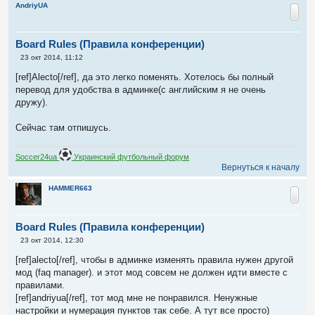
AndriyUA
Board Rules (Правила конференции)
С
23 окт 2014, 11:12
о
о
[ref]Alecto[/ref], да это легко поменять. Хотелось бы полный
б
перевод для удобства в админке(с английским я не очень
щ
е
дружу).
н
и
е
Cейчас там отпишусь.
Soccer24ua
Украинский футбольный форум
Вернуться к началу
HAMMER663
Board Rules (Правила конференции)
С
23 окт 2014, 12:30
о
о
[ref]alecto[/ref], чтобы в админке изменять правила нужен другой
б
мод (faq manager). и этот мод совсем не должен идти вместе с
щ
е
правилами.
н
[ref]andriyua[/ref], тот мод мне не понравился. Ненужные
и
е
настройки и нумерация пунктов так себе. А тут все просто)