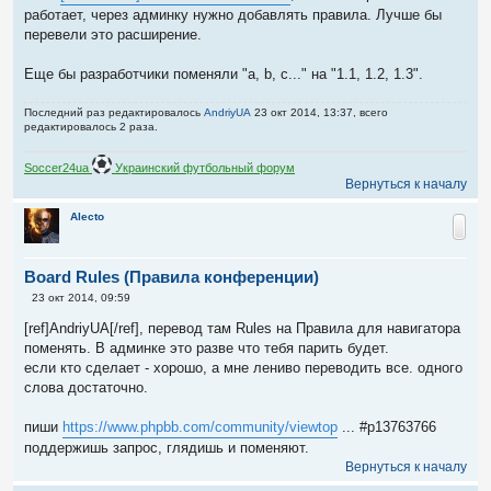
б
работает, через админку нужно добавлять правила. Лучше бы
щ
е
перевели это расширение.
н
и
е
Еще бы разработчики поменяли "a, b, c..." на "1.1, 1.2, 1.3".
Последний раз редактировалось
AndriyUA
23 окт 2014, 13:37, всего
редактировалось 2 раза.
Soccer24ua
Украинский футбольный форум
Вернуться к началу
Alecto
Board Rules (Правила конференции)
С
23 окт 2014, 09:59
о
о
[ref]AndriyUA[/ref], перевод там Rules на Правила для навигатора
б
поменять. В админке это разве что тебя парить будет.
щ
е
если кто сделает - хорошо, а мне лениво переводить все. одного
н
слова достаточно.
и
е
пиши
https://www.phpbb.com/community/viewtop
... #p13763766
поддержишь запрос, глядишь и поменяют.
Вернуться к началу