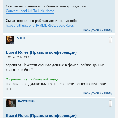
Ссылки на правила в сообщении конвертирует экст
Convert Local Url To Link Name
Сырая версия, но рабочая лежит на гитхабе
https://github.com/HAMMER663/BoardRules
Вернуться к началу
Alecto
Board Rules (Правила конференции)
С
22 окт 2014, 22:24
о
о
версия от Некстати хранила данные в файле, сейчас данные
б
хранятся в базе?
щ
е
н
Отправлено спустя 2 минуты 6 секунд:
и
е
поставил - в админке ничего нет, соответственно правил тоже
нет.
Вернуться к началу
HAMMER663
Board Rules (Правила конференции)