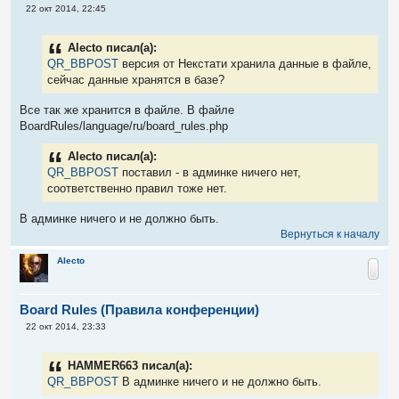
С
22 окт 2014, 22:45
о
о
б
Alecto писал(а):
щ
е
QR_BBPOST
версия от Некстати хранила данные в файле,
н
сейчас данные хранятся в базе?
и
е
Все так же хранится в файле. В файле
BoardRules/language/ru/board_rules.php
Alecto писал(а):
QR_BBPOST
поставил - в админке ничего нет,
соответственно правил тоже нет.
В админке ничего и не должно быть.
Вернуться к началу
Alecto
Board Rules (Правила конференции)
С
22 окт 2014, 23:33
о
о
б
HAMMER663 писал(а):
щ
е
QR_BBPOST
В админке ничего и не должно быть.
н