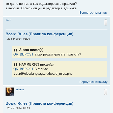
и
тогда не понял. а как редактировать правила?
е
в версии 30 были опции и редактор в админке.
Вернуться к началу
Xisp
Board Rules (Правила конференции)
С
23 окт 2014, 01:20
о
о
б
Alecto писал(а):
щ
е
QR_BBPOST
а как редактировать правила?
н
и
е
HAMMER663 писал(а):
QR_BBPOST
В файле
BoardRules/language/ru/board_rules.php
Вернуться к началу
Alecto
Board Rules (Правила конференции)
С
23 окт 2014, 09:19
о