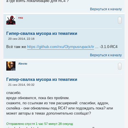
а где взять локализацию для RC4 ?
б
щ
Вернуться к началу
е
н
и
rxu
е
Гипер-свалка мусора из тематики
С
20 сен 2014, 22:16
о
о
Всё там же
https://github.com/rxu/Olympusrupack/tr
... -3.1.0-RC4
б
щ
Вернуться к началу
е
н
и
Alecto
е
Гипер-свалка мусора из тематики
С
21 сен 2014, 00:32
о
о
спасибо.
б
вроде обновился, пока без проблем.
щ
е
скажите, по ссылкам из тем расширений: спасибки, аддон,
н
склейка - они обновлены под RC4? или подождать пока? или
и
е
может авторы в темах дополнительно сообщат?
Отправлено спустя 1 час 57 минут 28 секунд: