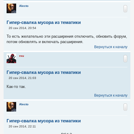
н
и
Alecto
е
Гипер-свалка мусора из тематики
С
20 сен 2014, 20:54
о
о
То есть желательно эти расширения отключить, обновить форум,
б
потом обновлять и включать расширения.
щ
е
Вернуться к началу
н
и
rxu
е
Гипер-свалка мусора из тематики
С
20 сен 2014, 21:03
о
о
Как-то так.
б
щ
Вернуться к началу
е
н
и
Alecto
е
Гипер-свалка мусора из тематики
С
20 сен 2014, 22:11
о
о