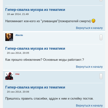
Гипер-свалка мусора из тематики
С
18 авг 2014, 21:49
о
о
Напоминает кое-кого из "упиванцев"(пожирателей смерти)
б
щ
Вернуться к началу
е
н
и
Alecto
е
Гипер-свалка мусора из тематики
С
20 сен 2014, 20:05
о
о
Как прошло обновление? Основные моды работают.?
б
щ
Вернуться к началу
е
н
и
rxu
е
Гипер-свалка мусора из тематики
С
20 сен 2014, 20:06
о
о
Пришлось править спасибки, аддон к ним и склейку постов.
б
щ
Вернуться к началу
е