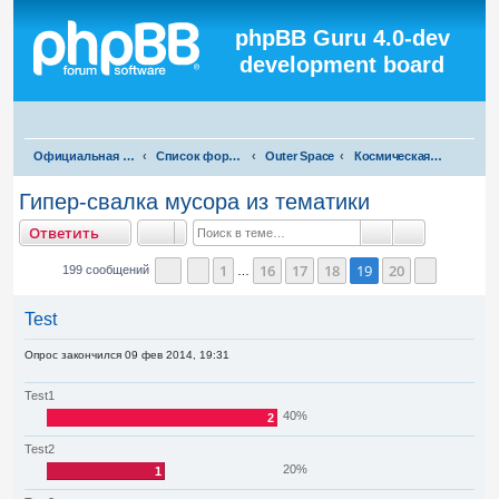
Регистрация
phpBB Guru 4.0-dev
development board
П
Официальная русская поддержка phpBB3
Список форумов
Outer Space
Космическая флудилка
о
Гипер-свалка мусора из тематики
и
тветить
О
т
в
е
т
и
т
ь
с
Поиск
Расширенны
к
1
16
17
18
19
20
199 сообщений
…
Страница
Пред.
19
из
20
След.
Test
Опрос закончился 09 фев 2014, 19:31
Test1
40%
2
Test2
20%
1