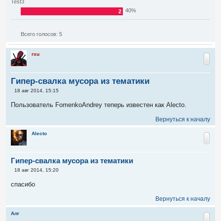
Test3
40%
2
Всего голосов:
5
rxu
Гипер-свалка мусора из тематики
С
18 авг 2014, 15:15
о
о
Пользователь FomenkoAndrey теперь известен как Alecto.
б
щ
Вернуться к началу
е
н
и
Alecto
е
Гипер-свалка мусора из тематики
С
18 авг 2014, 15:20
о
о
спасибо
б
щ
Вернуться к началу
е
н
и
Алг
е