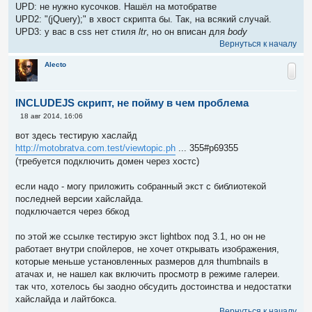
UPD: не нужно кусочков. Нашёл на мотобратве
UPD2: "(jQuery);" в хвост скрипта бы. Так, на всякий случай.
UPD3: у вас в css нет стиля
ltr
, но он вписан для
body
Вернуться к началу
Alecto
INCLUDEJS скрипт, не пойму в чем проблема
С
18 авг 2014, 16:06
о
о
вот здесь тестирую хаслайд
б
http://motobratva.com.test/viewtopic.ph
... 355#p69355
щ
е
(требуется подключить домен через хостс)
н
и
е
если надо - могу приложить собранный экст с библиотекой
последней версии хайслайда.
подключается через ббкод
по этой же ссылке тестирую экст lightbox под 3.1, но он не
работает внутри спойлеров, не хочет открывать изображения,
которые меньше установленных размеров для thumbnails в
атачах и, не нашел как включить просмотр в режиме галереи.
так что, хотелось бы заодно обсудить достоинства и недостатки
хайслайда и лайтбокса.
Вернуться к началу