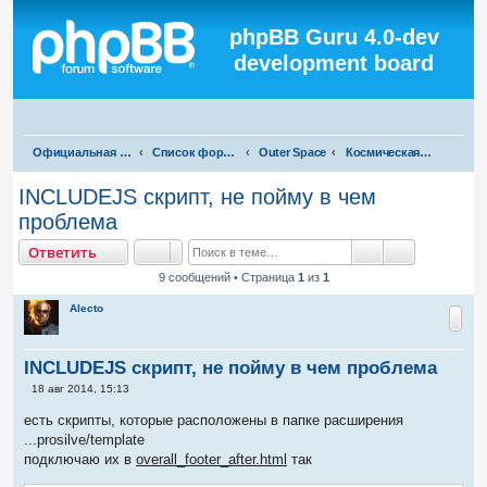
Регистрация
phpBB Guru 4.0-dev
development board
П
Официальная русская поддержка phpBB3
Список форумов
Outer Space
Космическая флудилка
о
INCLUDEJS скрипт, не пойму в чем
и
проблема
с
тветить
О
т
в
е
т
и
т
ь
к
Поиск
Расширенны
9 сообщений • Страница
1
из
1
Alecto
INCLUDEJS скрипт, не пойму в чем проблема
С
18 авг 2014, 15:13
о
о
есть скрипты, которые расположены в папке расширения
б
...prosilve/template
щ
е
подключаю их в
overall_footer_after.html
так
н
и