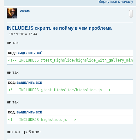
е
Вернуться к началу
н
и
Alecto
е
INCLUDEJS скрипт, не пойму в чем проблема
С
18 авг 2014, 15:44
о
о
ни так
б
щ
е
КОД:
ВЫДЕЛИТЬ ВСЁ
н
и
<!-- INCLUDEJS @test_Highslide/highslide_with_gallery_min.js
е
ни так
КОД:
ВЫДЕЛИТЬ ВСЁ
<!-- INCLUDEJS @test_Highslide/highslide.js -->
ни так
КОД:
ВЫДЕЛИТЬ ВСЁ
<!-- INCLUDEJS highslide.js -->
вот так - работает