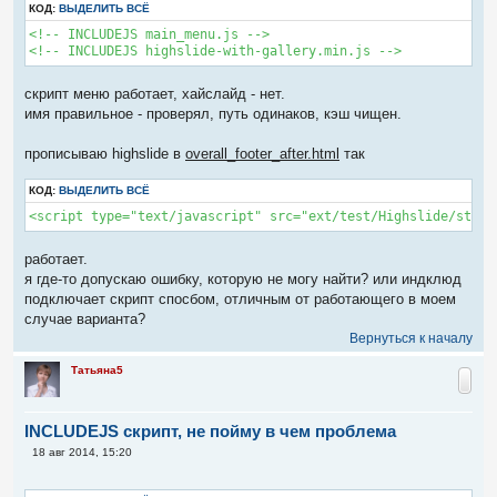
е
КОД:
ВЫДЕЛИТЬ ВСЁ
<!-- INCLUDEJS main_menu.js -->

<!-- INCLUDEJS highslide-with-gallery.min.js -->
скрипт меню работает, хайслайд - нет.
имя правильное - проверял, путь одинаков, кэш чищен.
прописываю highslide в
overall_footer_after.html
так
КОД:
ВЫДЕЛИТЬ ВСЁ
<script type="text/javascript" src="ext/test/Highslide/style
работает.
я где-то допускаю ошибку, которую не могу найти? или индклюд
подключает скрипт спосбом, отличным от работающего в моем
случае варианта?
Вернуться к началу
Татьяна5
INCLUDEJS скрипт, не пойму в чем проблема
С
18 авг 2014, 15:20
о
о
б