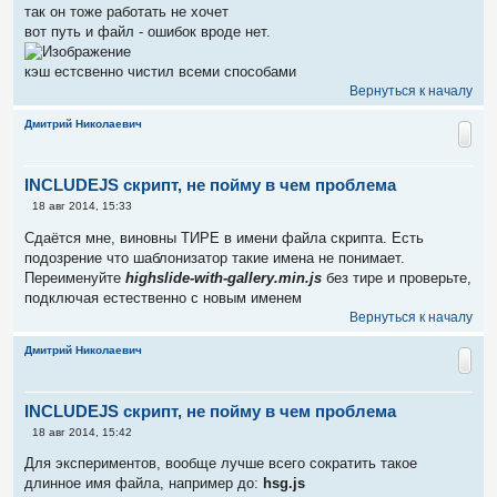
так он тоже работать не хочет
вот путь и файл - ошибок вроде нет.
кэш естсвенно чистил всеми способами
Вернуться к началу
Дмитрий Николаевич
INCLUDEJS скрипт, не пойму в чем проблема
С
18 авг 2014, 15:33
о
о
Сдаётся мне, виновны ТИРЕ в имени файла скрипта. Есть
б
подозрение что шаблонизатор такие имена не понимает.
щ
е
Переименуйте
highslide-with-gallery.min.js
без тире и проверьте,
н
подключая естественно с новым именем
и
е
Вернуться к началу
Дмитрий Николаевич
INCLUDEJS скрипт, не пойму в чем проблема
С
18 авг 2014, 15:42
о
о
Для экспериментов, вообще лучше всего сократить такое
б
длинное имя файла, например до:
hsg.js
щ