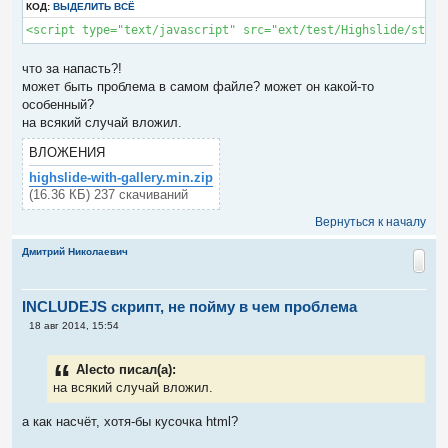
КОД:
ВЫДЕЛИТЬ ВСЁ
что за напасть?!
может быть проблема в самом файле? может он какой-то
особенный?
на всякий случай вложил.
ВЛОЖЕНИЯ
highslide-with-gallery.min.zip
(16.36 КБ) 237 скачиваний
Вернуться к началу
Дмитрий Николаевич
INCLUDEJS скрипт, не пойму в чем проблема
С
18 авг 2014, 15:54
о
о
б
Alecto писал(а):
щ
е
на всякий случай вложил.
н
и
а как насчёт, хотя-бы кусочка html?
е