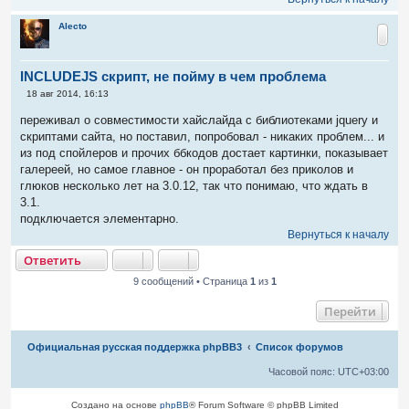
Alecto
INCLUDEJS скрипт, не пойму в чем проблема
С
18 авг 2014, 16:13
о
о
переживал о совместимости хайслайда с библиотеками jquery и
б
скриптами сайта, но поставил, попробовал - никаких проблем... и
щ
е
из под спойлеров и прочих ббкодов достает картинки, показывает
н
галереей, но самое главное - он проработал без приколов и
и
е
глюков несколько лет на 3.0.12, так что понимаю, что ждать в
3.1.
подключается элементарно.
Вернуться к началу
тветить
О
т
в
е
т
и
т
ь
9 сообщений • Страница
1
из
1
Перейти
Связаться с
Официальная русская поддержка phpBB3
Список форумов
администрацией
Часовой пояс:
UTC+03:00
Создано на основе
phpBB
® Forum Software © phpBB Limited