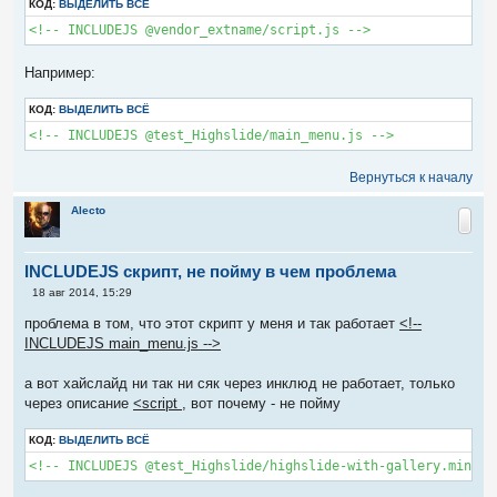
КОД:
ВЫДЕЛИТЬ ВСЁ
щ
е
<!-- INCLUDEJS @vendor_extname/script.js -->
н
и
е
Например:
КОД:
ВЫДЕЛИТЬ ВСЁ
<!-- INCLUDEJS @test_Highslide/main_menu.js -->
Вернуться к началу
Alecto
INCLUDEJS скрипт, не пойму в чем проблема
С
18 авг 2014, 15:29
о
о
проблема в том, что этот скрипт у меня и так работает
<!--
б
INCLUDEJS main_menu.js -->
щ
е
н
а вот хайслайд ни так ни сяк через инклюд не работает, только
и
е
через описание
<script
, вот почему - не пойму
КОД:
ВЫДЕЛИТЬ ВСЁ
<!-- INCLUDEJS @test_Highslide/highslide-with-gallery.min.js