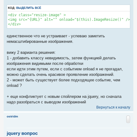
КОД:
ВЫДЕЛИТЬ ВСЁ
<div class="resize-image" >

<img src="{URL}" alt="" onload="$(this).ImageResize()" />

</div>
единственное что не устраивает - успеваю заметить
немасштибированные изображения.
вижу 2 варианта решения:
1 - добавить классу невидимость, затем функцией делать
изображения видимыми после обработки
если идти этим путем, если с событием onload я не прогадал,
можно сделать очень красивое проявление изображений.
2 - может быть существует более подходящее событие, чем
onload ?
+ еще конфликтует с новым спойлером на jquery, но сначала
надо разобраться с выводом изображений
Вернуться к началу
ostridm
jquery вопрос