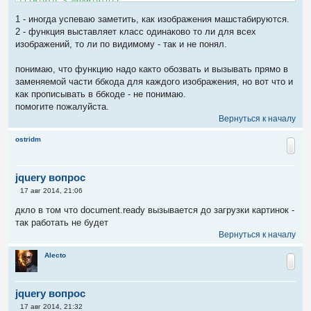
ratio = maxWidth / width; // get ratio for scaling image

1 - иногда успеваю заметить, как изображения машстабируются.
$(this).css("width", maxWidth); // Set new width

$(this).css("height", height * ratio); // Scale height based 
2 - функция выставляет класс одинаково то ли для всех
height = height * ratio; // Reset height to match scaled imag
изображений, то ли по видимому - так и не понял.
width = width * ratio; // Reset width to match scaled image

} else { // Check if the current width is larger than the max
понимаю, что функцию надо както обозвать и вызывать прямо в
ratio = maxWidth / width; // get ratio for scaling image

заменяемой части ббкода для каждого изображения, но вот что и
$(this).css("width", maxWidth); // Set new width

$(this).css("height", height * ratio); // Scale height based 
как прописывать в ббкоде - не понимаю.
height = height * ratio; // Reset height to match scaled imag
помогите пожалуйста.
width = width * ratio; // Reset width to match scaled image

Вернуться к началу
}

ostridm
// Check if current height is larger than max

if(height > maxHeight){

ratio = maxHeight / height; // get ratio for scaling image

jquery вопрос
$(this).css("height", maxHeight); // Set new height

$(this).css("width", width * ratio); // Scale width based on 
С
17 авг 2014, 21:06
width = width * ratio; // Reset width to match scaled image

о
о
}

дкло в том что document.ready вызывается до загрузки картинок -
б
так работать не будет
щ
});

е
Вернуться к началу
});

н
и
Alecto
е
jquery вопрос
С
17 авг 2014, 21:32