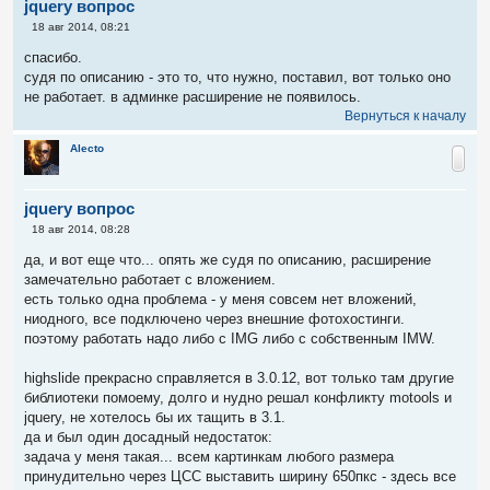
jquery вопрос
var url = $(this).attr('src'),

С
18 авг 2014, 08:21
title = (url.indexOf('download/file.php') !== -1) ? $(this).
о
return '<a href="' + url + '" data-lightbox="' + galleryName
о
спасибо.
}).borderHover();

б
судя по описанию - это то, что нужно, поставил, вот только оно
щ
}

е
}).each(function() {

не работает. в админке расширение не появилось.
н
if (this.complete) $(this).load();

Вернуться к началу
и
});

е
});
Alecto
jquery вопрос
С
18 авг 2014, 08:28
о
о
да, и вот еще что... опять же судя по описанию, расширение
б
замечательно работает с вложением.
щ
е
есть только одна проблема - у меня совсем нет вложений,
н
ниодного, все подключено через внешние фотохостинги.
и
е
поэтому работать надо либо с IMG либо с собственным IMW.
highslide прекрасно справляется в 3.0.12, вот только там другие
библиотеки помоему, долго и нудно решал конфликту motools и
jquery, не хотелось бы их тащить в 3.1.
да и был один досадный недостаток:
задача у меня такая... всем картинкам любого размера
принудительно через ЦСС выставить ширину 650пкс - здесь все