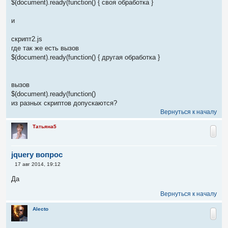
$(document).ready(function() { своя обработка }
и
скрипт2.js
где так же есть вызов
$(document).ready(function() { другая обработка }
вызов
$(document).ready(function()
из разных скриптов допускаются?
Вернуться к началу
Татьяна5
jquery вопрос
С
17 авг 2014, 19:12
о
о
Да
б
щ
Вернуться к началу
е
н
и
Alecto
е