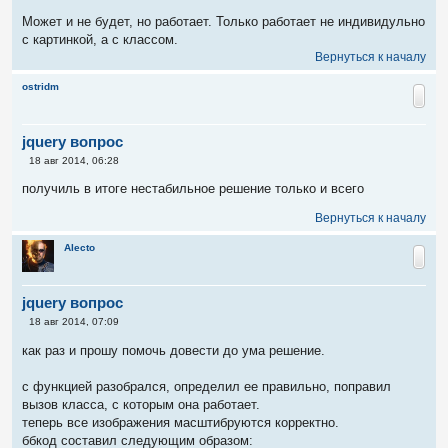
о
о
Может и не будет, но работает. Только работает не индивидульно
б
с картинкой, а с классом.
щ
е
Вернуться к началу
н
и
ostridm
е
jquery вопрос
С
18 авг 2014, 06:28
о
о
получиль в итоге нестабильное решение только и всего
б
щ
Вернуться к началу
е
н
и
Alecto
е
jquery вопрос
С
18 авг 2014, 07:09
о
о
как раз и прошу помочь довести до ума решение.
б
щ
е
с функцией разобрался, определил ее правильно, поправил
н
вызов класса, с которым она работает.
и
е
теперь все изображения масштибруются корректно.
ббкод составил следующим образом: