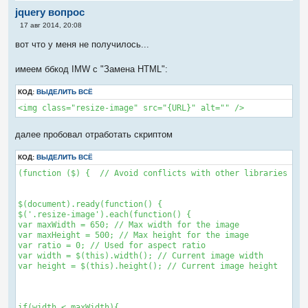
jquery вопрос
С
17 авг 2014, 20:08
о
о
вот что у меня не получилось...
б
щ
е
имеем ббкод IMW с "Замена HTML":
н
и
е
КОД:
ВЫДЕЛИТЬ ВСЁ
<img class="resize-image" src="{URL}" alt="" />
далее пробовал отработать скриптом
КОД:
ВЫДЕЛИТЬ ВСЁ
(function ($) {  // Avoid conflicts with other libraries

$(document).ready(function() {

$('.resize-image').each(function() {

var maxWidth = 650; // Max width for the image

var maxHeight = 500; // Max height for the image

var ratio = 0; // Used for aspect ratio

var width = $(this).width(); // Current image width

var height = $(this).height(); // Current image height

if(width < maxWidth){
