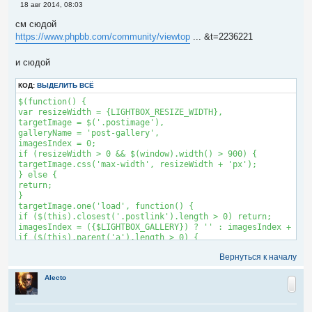
С
18 авг 2014, 08:03
о
о
см сюдой
б
https://www.phpbb.com/community/viewtop
... &t=2236221
щ
е
н
и сюдой
и
е
КОД:
ВЫДЕЛИТЬ ВСЁ
$(function() {

var resizeWidth = {LIGHTBOX_RESIZE_WIDTH},

targetImage = $('.postimage'),

galleryName = 'post-gallery',

imagesIndex = 0;

if (resizeWidth > 0 && $(window).width() > 900) {

targetImage.css('max-width', resizeWidth + 'px');

} else {

return;

}

targetImage.one('load', function() {

if ($(this).closest('.postlink').length > 0) return;

imagesIndex = ({$LIGHTBOX_GALLERY}) ? '' : imagesIndex + 1;

if ($(this).parent('a').length > 0) {

$(this).parent('a').attr({

Вернуться к началу
'data-lightbox': galleryName + imagesIndex,

'data-title': $(this).attr('alt')

Alecto
}).end().borderHover();

}

else if ($(this).width() >= resizeWidth) {

$(this).wrap(function() {
