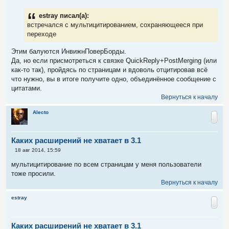
о
б
estray писал(а):
щ
е
встречался с мультицитированием, сохраняющееся при
н
переходе
и
е
Этим балуются ИнвижнПоверБорды.
Да, но если присмотреться к связке QuickReply+PostMerging (или
как-то так), пройдясь по страницам и вдоволь отцитировав всё
что нужно, вы в итоге получите одно, объединённое сообщение с
цитатами.
Вернуться к началу
Alecto
Каких расширений не хватает в 3.1
С
18 авг 2014, 15:59
о
о
мультицитирование по всем страницам у меня пользователи
б
тоже просили.
щ
е
Вернуться к началу
н
и
estray
е
Каких расширений не хватает в 3.1