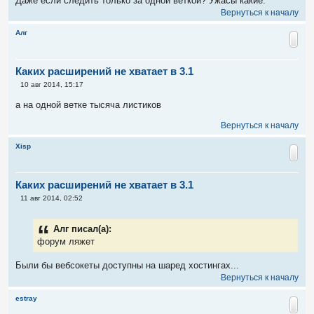
Даже если следить только за одной веткой? Ужасы какие.
Вернуться к началу
Алг
Каких расширений не хватает в 3.1
С
10 авг 2014, 15:17
о
о
а на одной ветке тысяча листиков
б
щ
Вернуться к началу
е
н
и
Xisp
е
Каких расширений не хватает в 3.1
С
11 авг 2014, 02:52
о
о
б
Алг писал(а):
щ
е
форум ляжет
н
и
Были бы вебсокеты доступны на шаред хостингах...
е
Вернуться к началу
estray