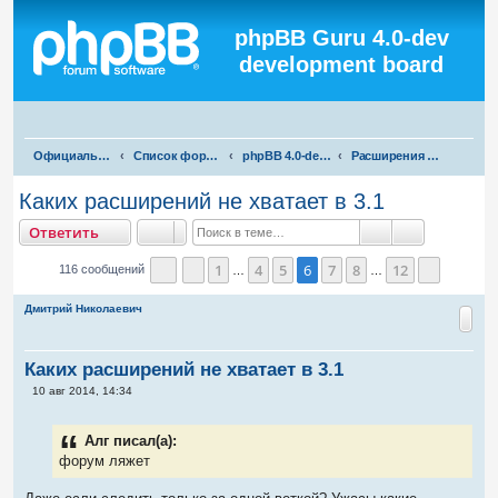
Регистрация
phpBB Guru 4.0-dev
development board
П
Официальная русская поддержка phpBB3
Список форумов
phpBB 4.0-dev test
Расширения для phpBB 4.0-dev
о
Каких расширений не хватает в 3.1
и
тветить
О
т
в
е
т
и
т
ь
с
Поиск
Расширенны
к
1
4
5
6
7
8
12
116 сообщений
…
…
Страница
Пред.
6
из
12
След.
Дмитрий Николаевич
Каких расширений не хватает в 3.1
С
10 авг 2014, 14:34
о
о
б
Алг писал(а):
щ
е
форум ляжет
н
и
е