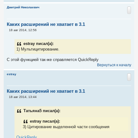
Дмитрий Николаевич
Каких расширений не хватает в 3.1
С
18 авг 2014, 12:56
о
о
б
estray писал(а):
щ
е
1) Мультицитирование.
н
и
С этой функцией так-же справляется QuickReply
е
Вернуться к началу
estray
Каких расширений не хватает в 3.1
С
18 авг 2014, 13:44
о
о
б
Татьяна5 писал(а):
щ
е
н
estray писал(а):
и
3) Цитирование выделенной части сообщения
е
QuickReply