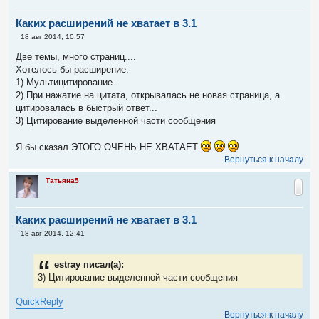
Каких расширений не хватает в 3.1
С
18 авг 2014, 10:57
о
о
Две темы, много страниц....
б
Хотелось бы расширение:
щ
е
1) Мультицитирование.
н
2) При нажатие на цитата, открывалась не новая страница, а
и
е
цитировалась в быстрый ответ...
3) Цитирование выделенной части сообщения
Я бы сказал ЭТОГО ОЧЕНЬ НЕ ХВАТАЕТ
Вернуться к началу
Татьяна5
Каких расширений не хватает в 3.1
С
18 авг 2014, 12:41
о
о
б
estray писал(а):
щ
е
3) Цитирование выделенной части сообщения
н
и
QuickReply
е
Вернуться к началу