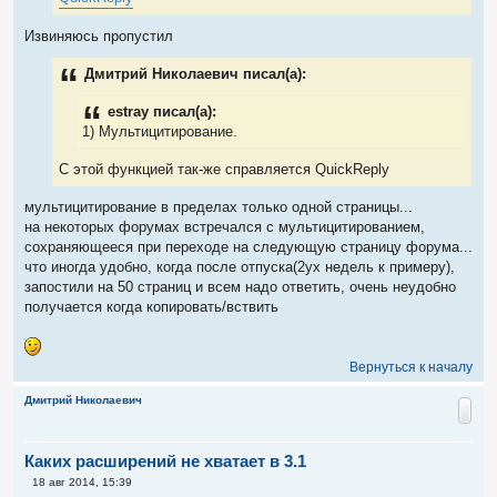
Извиняюсь пропустил
Дмитрий Николаевич писал(а):
estray писал(а):
1) Мультицитирование.
С этой функцией так-же справляется QuickReply
мультицитирование в пределах только одной страницы...
на некоторых форумах встречался с мультицитированием,
сохраняющееся при переходе на следующую страницу форума...
что иногда удобно, когда после отпуска(2ух недель к примеру),
запостили на 50 страниц и всем надо ответить, очень неудобно
получается когда копировать/вствить
Вернуться к началу
Дмитрий Николаевич
Каких расширений не хватает в 3.1
С
18 авг 2014, 15:39
о