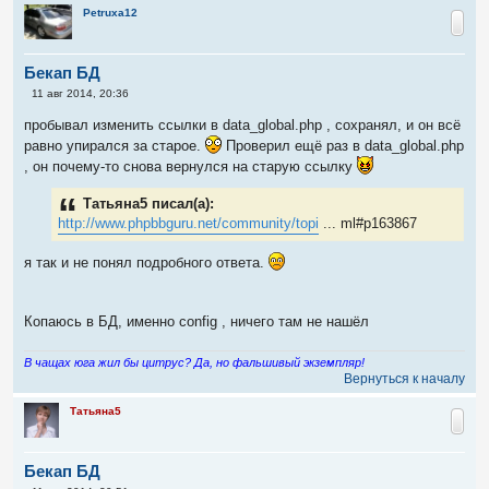
и
Petruxa12
е
Бекап БД
С
11 авг 2014, 20:36
о
о
пробывал изменить ссылки в data_global.php , сохранял, и он всё
б
равно упирался за старое.
Проверил ещё раз в data_global.php
щ
е
, он почему-то снова вернулся на старую ссылку
н
и
е
Татьяна5 писал(а):
http://www.phpbbguru.net/community/topi
... ml#p163867
я так и не понял подробного ответа.
Копаюсь в БД, именно config , ничего там не нашёл
В чащах юга жил бы цитрус? Да, но фальшивый экземпляр!
Вернуться к началу
Татьяна5
Бекап БД