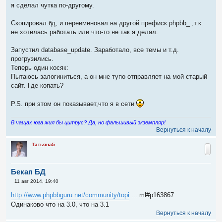
о
я сделал чутка по-другому.
б
щ
е
Скопировал бд, и переименовал на другой префиск phpbb_ ,т.к.
н
не хотелась работать или что-то не так я делал.
и
е
Запустил database_update. Заработало, все темы и т.д.
прогрузились.
Теперь один косяк:
Пытаюсь залогиниться, а он мне тупо отправляет на мой старый
сайт. Где копать?
P.S. при этом он показывает,что я в сети
В чащах юга жил бы цитрус? Да, но фальшивый экземпляр!
Вернуться к началу
Татьяна5
Бекап БД
С
11 авг 2014, 19:40
о
о
http://www.phpbbguru.net/community/topi
... ml#p163867
б
Одинаково что на 3.0, что на 3.1
щ
е
Вернуться к началу
н