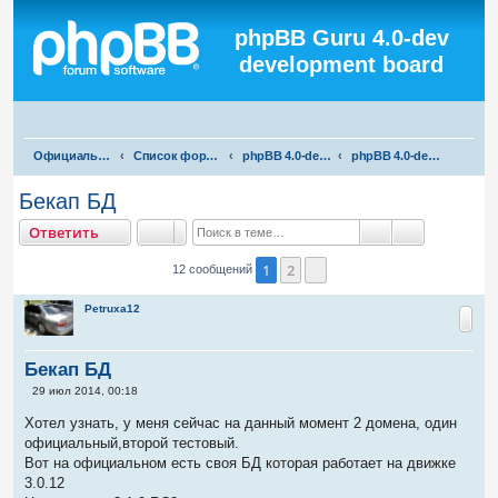
Регистрация
phpBB Guru 4.0-dev
development board
П
Официальная русская поддержка phpBB3
Список форумов
phpBB 4.0-dev test
phpBB 4.0-dev development (dev, alpha, beta, RC)
о
Бекап БД
и
тветить
О
т
в
е
т
и
т
ь
с
Поиск
Расширенны
к
1
2
12 сообщений
След.
Petruxa12
Бекап БД
С
29 июл 2014, 00:18
о
о
Хотел узнать, у меня сейчас на данный момент 2 домена, один
б
официальный,второй тестовый.
щ
е
Вот на официальном есть своя БД которая работает на движке
н
3.0.12
и
е