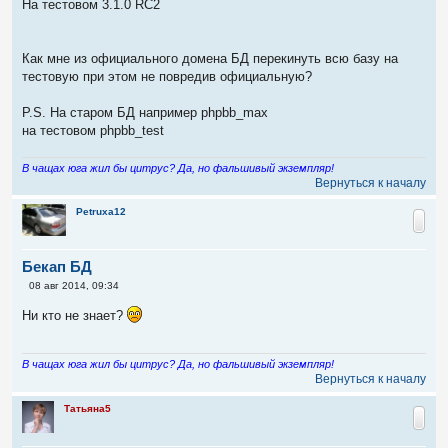
На тестовом 3.1.0 RC2
Как мне из официального домена БД перекинуть всю базу на
тестовую при этом не повредив официальную?
P.S. На старом БД например phpbb_max
на тестовом phpbb_test
В чащах юга жил бы цитрус? Да, но фальшивый экземпляр!
Вернуться к началу
Petruxa12
Бекап БД
С
08 авг 2014, 09:34
о
о
Ни кто не знает?
б
щ
е
н
В чащах юга жил бы цитрус? Да, но фальшивый экземпляр!
и
Вернуться к началу
е
Татьяна5