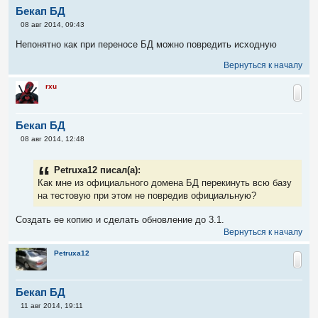
Бекап БД
С
08 авг 2014, 09:43
о
о
Непонятно как при переносе БД можно повредить исходную
б
щ
Вернуться к началу
е
н
и
rxu
е
Бекап БД
С
08 авг 2014, 12:48
о
о
б
Petruxa12 писал(а):
щ
е
Как мне из официального домена БД перекинуть всю базу
н
на тестовую при этом не повредив официальную?
и
е
Создать ее копию и сделать обновление до 3.1.
Вернуться к началу
Petruxa12
Бекап БД
С
11 авг 2014, 19:11
о