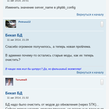
С
11 авг 2014, 20:51
о
о
Изменить значение server_name в phpbb_config
б
щ
Вернуться к началу
е
н
и
Petruxa12
е
Бекап БД
С
11 авг 2014, 21:29
о
о
Спасибо огромное получилось, а теперь новая проблема.
б
щ
е
В админке почему-то остались старые моды, как их теперь
н
очистить?
и
е
В чащах юга жил бы цитрус? Да, но фальшивый экземпляр!
Вернуться к началу
Татьяна5
Бекап БД
С
11 авг 2014, 21:32
о
о
БД надо было очистить от модов до обновления (через STK)...
б
Сейчас можно удалить модули вручную, но остальные данные от