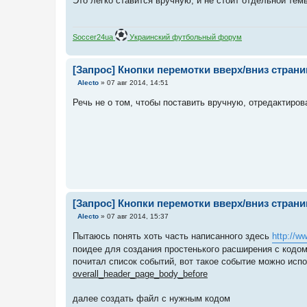
Это легко ставится вручную, и не стоит отдельной темы
б
щ
е
н
Soccer24ua
Украинский футбольный форум
и
е
[Запрос] Кнопки перемотки вверх/вниз стран
С
Alecto
»
07 авг 2014, 14:51
о
о
Речь не о том, чтобы поставить вручную, отредактиров
б
щ
е
н
и
е
[Запрос] Кнопки перемотки вверх/вниз стран
С
Alecto
»
07 авг 2014, 15:37
о
о
Пытаюсь понять хоть часть написанного здесь
http://w
б
поидее для создания простенького расширения с кодом
щ
е
почитал список событий, вот такое событие можно исп
н
overall_header_page_body_before
и
е
далее создать файл с нужным кодом