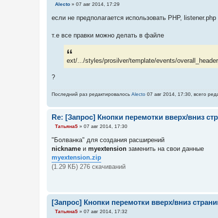
С
Alecto
»
07 авг 2014, 17:29
о
о
если не предполагается использовать PHP, listener.ph
б
щ
е
т.е все правки можно делать в файле
н
и
е
ext/.../styles/prosilver/template/events/overall_hea
?
Последний раз редактировалось
Alecto
07 авг 2014, 17:30, всего ред
Re: [Запрос] Кнопки перемотки вверх/вниз с
С
Татьяна5
»
07 авг 2014, 17:30
о
о
"Болванка" для создания расширений
б
nickname
и
myextension
заменить на свои данные
щ
е
myextension.zip
н
(1.29 КБ) 276 скачиваний
и
е
[Запрос] Кнопки перемотки вверх/вниз стран
С
Татьяна5
»
07 авг 2014, 17:32
о