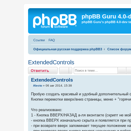
Регистрация
phpBB Guru 4.0-
phpBB Guru's phpBB 4.0-dev te
Ссылки
FAQ
Официальная русская поддержка phpBB3
Список фору
ExtendedControls
Ответить
О
т
в
е
т
и
т
ь
Пои
ExtendedControls
С
Alecto
»
06 авг 2014, 15:38
о
о
Пробую создать красивый и удобный дополнительный фун
б
Кнопки перемотки вверх/вниз страницы, меню + "горячи
щ
е
н
Что реализовано:
и
е
1 - Кнопка ВВЕРХ/НАЗАД а-ля вконтакте (скрипт не мой
- кнопка ВВЕРХ изначально скрыта и появляется при п
- при возврате вверх запоминает текущее положение н
- при возврате вверх кнопка меняет назначение и раб