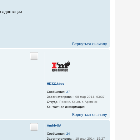
и адаптации.
Вернуться к началу
Цитата
HD321kbps
Сообщения:
27
Зарегистрирован:
08 мар 2014, 03:37
Откуда:
Россия, Крым, г. Армянск
Контактная информация:
К
Вернуться к началу
о
н
т
AndriyUA
Цитата
а
Сообщения:
24
к
Зарегистрирован:
18 июл 2014, 15:27
т