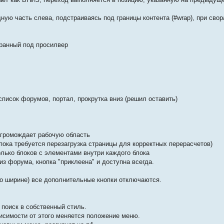
ную часть слева, подстраиваясь под границы контента (#wrap), при сво
бранный под просилвер
 список форумов, портал, прокрутка вниз (решил оставить)
загромождает рабочую область
пока требуется перезагрузка страницы для корректных перерасчетов)
лько блоков с элементами внутри каждого блока
з форума, кнопка "приклеена" и доступна всегда.
по ширине) все дополнительные кнопки отключаются.
 поиск в собственный стиль.
висимости от этого меняется положение меню.