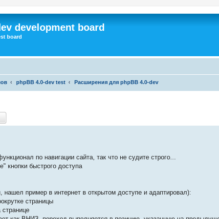
dev development board
st board
мов
phpBB 4.0-dev test
Расширения для phpBB 4.0-dev
ск
Расширенный поиск
кционал по навигации сайта, так что не судите строго...
е" кнопки быстрого доступа
, нашел пример в интернет в открытом доступе и адаптировал):
рокрутке страницы
а странице
отает как ВНИЗ, переход выполняется в позицию, указанную на предыдущ