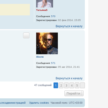
Татьяна5
Сообщения:
570
Зарегистрирован:
02 фев 2014, 15:05
Вернуться к началу
Цитата
Alecto
Сообщения:
571
Зарегистрирован:
05 авг 2014, 21:41
Вернуться к началу
1
2
3
4
5
47 сообщений
След.
Перейти
ь
с
я
с
а
д
м
и
н
и
с
т
р
а
ц
и
е
й
Удалить cookies
Часовой пояс:
UTC+03:00