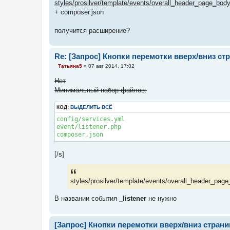
styles/prosilver/template/events/overall_header_page_body
+ composer.json
получится расширение?
Re: [Запрос] Кнопки перемотки вверх/вниз с
С
Татьяна5
»
07 авг 2014, 17:02
о
о
Нет
б
Минимальный набор файлов:
щ
е
н
КОД:
ВЫДЕЛИТЬ ВСЁ
и
е
config/services.yml

event/listener.php

composer.json
[/s]
styles/prosilver/template/events/overall_header_page
В названии события
_listener
не нужно
[Запрос] Кнопки перемотки вверх/вниз стран