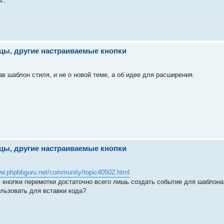
..
ицы, другие настраиваемые кнопки
ав шаблон стиля, и не о новой теме, а об идее для расширения.
ицы, другие настраиваемые кнопки
ww.phpbbguru.net/community/topic40502.html
 кнопки перемотки достаточно всего лишь создать событие для шаблона
ользовать для вставки кода?