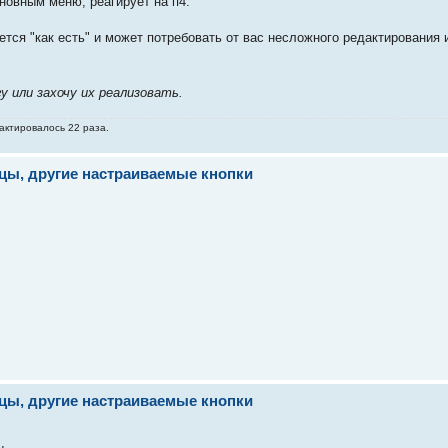
новным меню, реагирует на п4.
тся "как есть" и может потребовать от вас несложного редактирования 
у или захочу их реализовать.
дактировалось 22 раза.
ицы, другие настраиваемые кнопки
ицы, другие настраиваемые кнопки