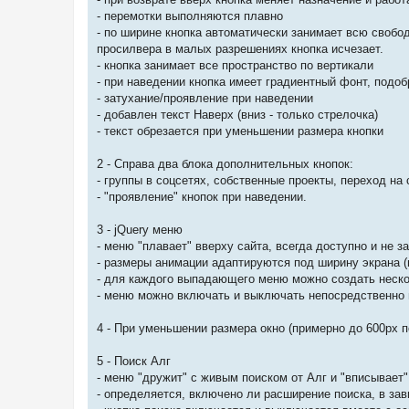
- перемотки выполняются плавно
- по ширине кнопка автоматически занимает всю свобод
просилвера в малых разрешениях кнопка исчезает.
- кнопка занимает все пространство по вертикали
- при наведении кнопка имеет градиентный фонт, подо
- затухание/проявление при наведении
- добавлен текст Наверх (вниз - только стрелочка)
- текст обрезается при уменьшении размера кнопки
2 - Справа два блока дополнительных кнопок:
- группы в соцсетях, собственные проекты, переход на
- "проявление" кнопок при наведении.
3 - jQuery меню
- меню "плавает" вверху сайта, всегда доступно и не 
- размеры анимации адаптируются под ширину экрана (
- для каждого выпадающего меню можно создать неско
- меню можно включать и выключать непосредственно и
4 - При уменьшении размера окно (примерно до 600px 
5 - Поиск Алг
- меню "дружит" с живым поиском от Алг и "вписывает"
- определяется, включено ли расширение поиска, в за