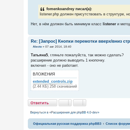
о
б
fomenkoandrey писал(а):
щ
е
listener.php должен присутствовать в структуре, 
н
и
Нет, в нём должен быть минимум класс
listener
и мето
е
Re: [Запрос] Кнопки перемотки вверх/вниз с
С
Alecto
»
07 авг 2014, 18:40
о
о
Татьяна5
, гляньте пожалуйста, так можно сделать?
б
расширение должно выводить 1 кнопочку.
щ
е
включил - оно не работает.
н
и
ВЛОЖЕНИЯ
е
extended_controls.zip
(2.44 КБ) 258 скачиваний
Ответить
О
т
в
е
т
и
т
ь
Вернуться в «Расширения для phpBB 4.0-dev»
Связаться с
Официальная русская поддержка phpBB3
Список форум