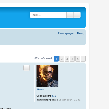
Поиск
Расширенный поис
Р
е
г
и
с
т
р
а
ц
и
я
Вход
1
2
3
4
5
47 сообщений
След.
Цитата
Alecto
Сообщения:
571
Зарегистрирован:
05 авг 2014, 21:41
ем шаге