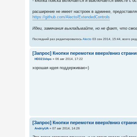
- кнопка поиска включается и выключается вместе с ос
расширение не имеет настроек в админке, предоставляе
https://github.com/Alecto/ExtendedControls
Идеи, замечания выкладывайте, но не факт, что смог
Последний раз редактировалось
Alecto
03 сен 2014, 15:44, всего ре
[Запрос] Кнопки перемотки вверх/вниз стран
С
HD321kbps
»
06 авг 2014, 17:22
о
о
хорошая идея поддерживаю=)
б
щ
е
н
и
е
[Запрос] Кнопки перемотки вверх/вниз стран
С
AndriyUA
»
07 авг 2014, 14:26
о
о