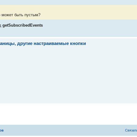
но может быть пустым?
д
getSubscribedEvents
траницы, другие настраиваемые кнопки
ов
С
в
я
з
а
т