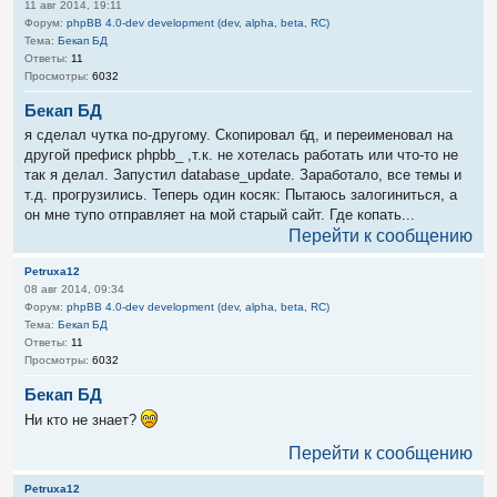
11 авг 2014, 19:11
Форум:
phpBB 4.0-dev development (dev, alpha, beta, RC)
Тема:
Бекап БД
Ответы:
11
Просмотры:
6032
Бекап БД
я сделал чутка по-другому. Скопировал бд, и переименовал на
другой префиск phpbb_ ,т.к. не хотелась работать или что-то не
так я делал. Запустил database_update. Заработало, все темы и
т.д. прогрузились. Теперь один косяк: Пытаюсь залогиниться, а
он мне тупо отправляет на мой старый сайт. Где копать...
Перейти к сообщению
Petruxa12
08 авг 2014, 09:34
Форум:
phpBB 4.0-dev development (dev, alpha, beta, RC)
Тема:
Бекап БД
Ответы:
11
Просмотры:
6032
Бекап БД
Ни кто не знает?
Перейти к сообщению
Petruxa12