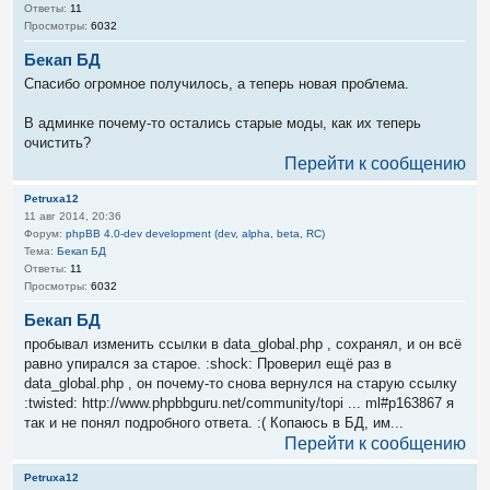
Ответы:
11
Просмотры:
6032
Бекап БД
Спасибо огромное получилось, а теперь новая проблема.
В админке почему-то остались старые моды, как их теперь
очистить?
Перейти к сообщению
Petruxa12
11 авг 2014, 20:36
Форум:
phpBB 4.0-dev development (dev, alpha, beta, RC)
Тема:
Бекап БД
Ответы:
11
Просмотры:
6032
Бекап БД
пробывал изменить ссылки в data_global.php , сохранял, и он всё
равно упирался за старое. :shock: Проверил ещё раз в
data_global.php , он почему-то снова вернулся на старую ссылку
:twisted: http://www.phpbbguru.net/community/topi ... ml#p163867 я
так и не понял подробного ответа. :( Копаюсь в БД, им...
Перейти к сообщению
Petruxa12