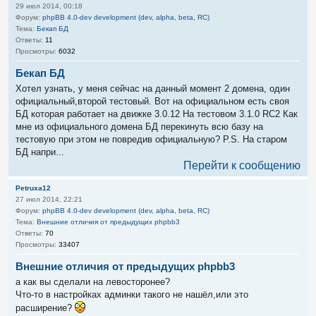
29 июл 2014, 00:18
Форум:
phpBB 4.0-dev development (dev, alpha, beta, RC)
Тема:
Бекап БД
Ответы:
11
Просмотры:
6032
Бекап БД
Хотел узнать, у меня сейчас на данный момент 2 домена, один
официальный,второй тестовый. Вот на официальном есть своя
БД которая работает на движке 3.0.12 На тестовом 3.1.0 RC2 Как
мне из официального домена БД перекинуть всю базу на
тестовую при этом не повредив официальную? P.S. На старом
БД напри...
Перейти к сообщению
Petruxa12
27 июл 2014, 22:21
Форум:
phpBB 4.0-dev development (dev, alpha, beta, RC)
Тема:
Внешние отличия от предыдущих phpbb3
Ответы:
70
Просмотры:
33407
Внешние отличия от предыдущих phpbb3
а как вы сделали на левосторонее?
Что-то в настройках админки такого не нашёл,или это
расширение?