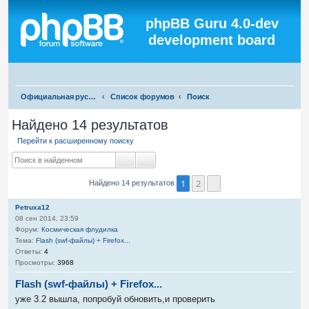
Регистрация
phpBB Guru 4.0-dev
development board
П
Официальная русская поддержка phpBB3
Список форумов
Поиск
о
Найдено 14 результатов
и
Перейти к расширенному поиску
с
к
Поиск
Расширенный поиск
1
2
Найдено 14 результатов
След.
Petruxa12
08 сен 2014, 23:59
Форум:
Космическая флудилка
Тема:
Flash (swf-файлы) + Firefox...
Ответы:
4
Просмотры:
3968
Flash (swf-файлы) + Firefox...
уже 3.2 вышла, попробуй обновить,и проверить