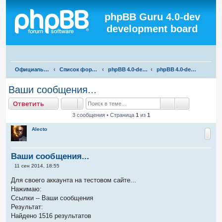
Регистрация
phpBB Guru 4.0-dev
development board
П
Официальная русская поддержка phpBB3
Список форумов
phpBB 4.0-dev test
phpBB 4.0-dev development (dev, alpha, beta, RC)
о
Ваши сообщения...
и
тветить
О
т
в
е
т
и
т
ь
с
Поиск
Расширенны
3 сообщения • Страница
1
из
1
к
Alecto
Ваши сообщения...
С
11 сен 2014, 18:55
о
о
Для своего аккаунта на тестовом сайте...
б
Нажимаю:
щ
е
Ссылки -- Ваши сообщения
н
Результат:
и
е
Найдено 1516 результатов