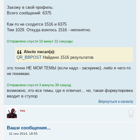
Захожу в свой профиль:
Всего сообщений: 6375
Как-то не сходится 1516 и 6375
Тем 1029. Откуда взялось 1516 - непонятно.
Отправлено спустя 10 минут 22 секунды:
Alecto писал(а):
QR_BBPOST
Найдено 1516 результатов
это точно НЕ МОИ ТЕМЫ (если надо - заскриню), либо я чего-то
не понимаю.
Отправлено спустя 3 минуты 39 секунд:
возможно, это все темы, где я отвечал... но, такая формулировка
вводит в ступор
Вернуться к началу
rxu
Ваши сообщения...
С
11 сен 2014, 18:55
о