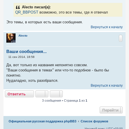
о
б
Alecto писал(а):
щ
е
QR_BBPOST
возможно, это все темы, где я отвечал
н
и
Это темы, в которых есть ваши сообщения.
е
Вернуться к началу
Alecto
Ваши сообщения...
С
11 сен 2014, 18:58
о
о
Да, вот только из названия непонятно совсем.
б
"Ваши сообщения в темах" или что-то подобное - было бы
щ
е
понятно.
н
Нудаладно, хоть разобрался.
и
е
Вернуться к началу
тветить
О
т
в
е
т
и
т
ь
3 сообщения • Страница
1
из
1
Перейти
Связаться с
Официальная русская поддержка phpBB3
Список форумов
администрацией
Часовой пояс:
UTC+03:00