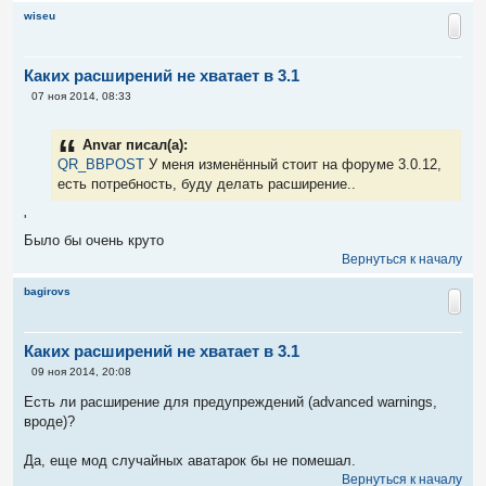
wiseu
Каких расширений не хватает в 3.1
С
07 ноя 2014, 08:33
о
о
б
Anvar писал(а):
щ
е
QR_BBPOST
У меня изменённый стоит на форуме 3.0.12,
н
есть потребность, буду делать расширение..
и
е
'
Было бы очень круто
Вернуться к началу
bagirovs
Каких расширений не хватает в 3.1
С
09 ноя 2014, 20:08
о
о
Есть ли расширение для предупреждений (advanced warnings,
б
вроде)?
щ
е
н
Да, еще мод случайных аватарок бы не помешал.
и
е
Вернуться к началу