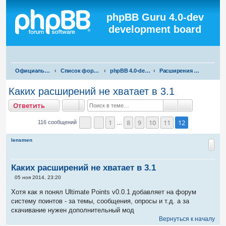
Регистрация
phpBB Guru 4.0-dev
development board
П
Официальная русская поддержка phpBB3
Список форумов
phpBB 4.0-dev test
Расширения для phpBB 4.0-dev
о
Каких расширений не хватает в 3.1
и
тветить
О
т
в
е
т
и
т
ь
с
Поиск
Расширенны
к
1
8
9
10
11
12
116 сообщений
…
Страница
Пред.
12
из
12
lensmen
Каких расширений не хватает в 3.1
С
05 ноя 2014, 23:20
о
о
Хотя как я понял Ultimate Points v0.0.1 добавляет на форум
б
систему поинтов - за темы, сообщения, опросы и т.д. а за
щ
е
скачивание нужен дополнительный мод
н
Вернуться к началу
и
е