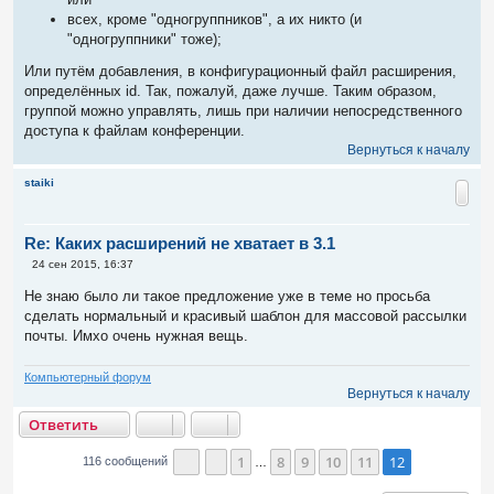
всех, кроме "одногруппников", а их никто (и
"одногруппники" тоже);
Или путём добавления, в конфигурационный файл расширения,
определённых id. Так, пожалуй, даже лучше. Таким образом,
группой можно управлять, лишь при наличии непосредственного
доступа к файлам конференции.
Вернуться к началу
staiki
Re: Каких расширений не хватает в 3.1
С
24 сен 2015, 16:37
о
о
Не знаю было ли такое предложение уже в теме но просьба
б
сделать нормальный и красивый шаблон для массовой рассылки
щ
е
почты. Имхо очень нужная вещь.
н
и
е
Компьютерный форум
Вернуться к началу
тветить
О
т
в
е
т
и
т
ь
1
8
9
10
11
12
116 сообщений
…
Страница
Пред.
12
из
12