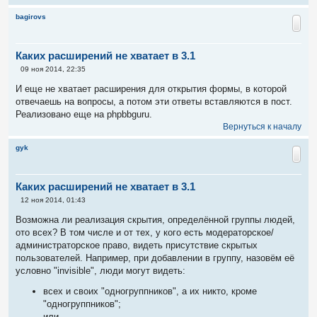
bagirovs
Каких расширений не хватает в 3.1
С
09 ноя 2014, 22:35
о
о
И еще не хватает расширения для открытия формы, в которой
б
отвечаешь на вопросы, а потом эти ответы вставляются в пост.
щ
е
Реализовано еще на phpbbguru.
н
Вернуться к началу
и
е
gyk
Каких расширений не хватает в 3.1
С
12 ноя 2014, 01:43
о
о
Возможна ли реализация скрытия, определённой группы людей,
б
ото всех? В том числе и от тех, у кого есть модераторское/
щ
е
администраторское право, видеть присутствие скрытых
н
пользователей. Например, при добавлении в группу, назовём её
и
е
условно "invisible", люди могут видеть:
всех и своих "одногруппников", а их никто, кроме
"одногруппников";
или