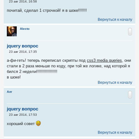
С
23 авг 2014, 16:58
о
о
почитай, сделал 1 строчкой! я в шоке!!!!!!!
б
щ
Вернуться к началу
е
н
и
Alecto
е
jquery вопрос
С
23 авг 2014, 17:35
о
о
а-фи-геть! теперь переписал скрипты под
css3 media queries
, они
б
стали в 2 раза меньше по коду, при той же логике, над которой я
щ
е
бился 2 недели!!!!!!!!!!!!!!!!!
н
в шоке!
и
е
Вернуться к началу
Алг
jquery вопрос
С
23 авг 2014, 17:53
о
о
хороший совет
б
щ
Вернуться к началу
е
н