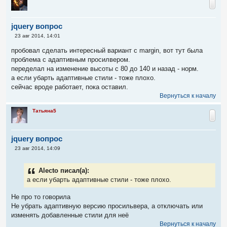
jquery вопрос
С
23 авг 2014, 14:01
о
о
пробовал сделать интересный вариант с margin, вот тут была
б
проблема с адаптивным просилвером.
щ
е
переделал на изменение высоты с 80 до 140 и назад - норм.
н
а если убарть адаптивные стили - тоже плохо.
и
е
сейчас вроде работает, пока оставил.
Вернуться к началу
Татьяна5
jquery вопрос
С
23 авг 2014, 14:09
о
о
б
Alecto писал(а):
щ
е
а если убарть адаптивные стили - тоже плохо.
н
и
Не про то говорила
е
Не убрать адаптивную версию просильвера, а отключать или
изменять добавленные стили для неё
Вернуться к началу