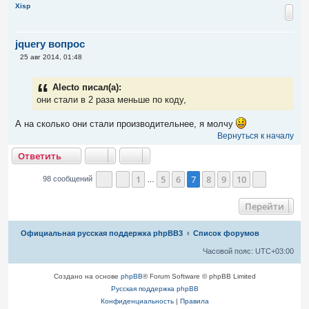
и
Xisp
е
jquery вопрос
С
25 авг 2014, 01:48
о
о
б
Alecto писал(а):
щ
е
они стали в 2 раза меньше по коду,
н
и
е
А на сколько они стали производительнее, я молчу
Вернуться к началу
тветить
О
т
в
е
т
и
т
ь
1
5
6
7
8
9
10
98 сообщений
…
Страница
Пред.
7
из
10
След.
Перейти
Связаться с
Официальная русская поддержка phpBB3
Список форумов
администрацией
Часовой пояс:
UTC+03:00
Создано на основе
phpBB
® Forum Software © phpBB Limited
Русская поддержка phpBB
Конфиденциальность
|
Правила