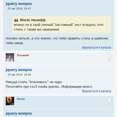
jquery вопрос
С
23 авг 2014, 16:47
о
о
б
Alecto писал(а):
щ
е
можно ли в свой личный "кастомный" экст втащить этот
н
стиль с таким же названием
и
е
похоже нельзя, а это значит, что либо править стиль в шаблоне,
либо никак.
Вернуться к началу
Татьяна5
jquery вопрос
С
23 авг 2014, 16:50
о
о
Никуда стиль "втаскивать" не надо
б
Почитайте про css3 media queries. Информации много.
щ
е
Вернуться к началу
н
и
Alecto
е
jquery вопрос