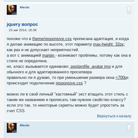
Alecto
jquery вопрос
С
23 авг 2014, 16:36
о
о
похоже что в
theme/responsive.css
прописана адаптация, и когда
б
я делаю анимацию по высоте, этот параметр
max-height: 32px;
щ
е
как раз и не допускает неприятностей.
н
а вот с анимацией
margin
- возникают проблемы, потому как она в
и
е
стиле не определена.
но, класс вызывается одинаково
.postprofile .avatar img
и для
обычного и для адаптированного просилвера
правильно ли я думаю, то при уменьшении размера окна
<700p
x
происходит подключение
responsive.css
?
можно ли в свой личный "кастомный" экст втащить этот стиль с
таким же названием и прописать там нужное свойство классу?
если это так, то некоторые скрипты можно будет упростить за
счет CSS.
Вернуться к началу
Alecto