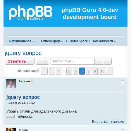
Регистрация
phpBB Guru 4.0-dev
development board
П
Официальная русская поддержка phpBB3
Список форумов
Outer Space
Космическая флудилка
о
jquery вопрос
и
тветить
О
т
в
е
т
и
т
ь
с
Поиск
Расширенны
к
1
5
6
7
8
9
10
98 сообщений
…
Страница
Пред.
7
из
10
След.
Татьяна5
jquery вопрос
С
23 авг 2014, 12:42
о
о
Убрать стили для адаптивного дизайна
б
css3 - @media
щ
е
Вернуться к началу
н
и
Alecto
е