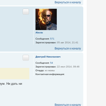
Вернуться к началу
Цитата
Alecto
Сообщения:
571
Зарегистрирован:
05 авг 2014, 21:41
Вернуться к началу
Дмитрий Николаевич
Цитата
Сообщения:
54
Зарегистрирован:
22 июл 2014, 09:46
Откуда:
из мамы
Контактная информация:
К
о
рум. Ни дать ни
н
т
а
к
т
н
Вернуться к началу