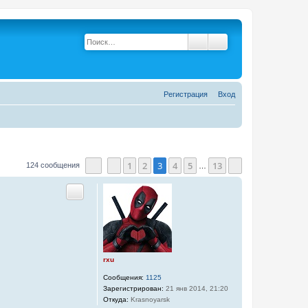
Поиск
Расширенный поис
Р
е
г
и
с
т
р
а
ц
и
я
Вход
1
2
3
4
5
13
124 сообщения
…
Страница
Пред.
3
из
13
След.
Цитата
rxu
Сообщения:
1125
Зарегистрирован:
21 янв 2014, 21:20
Откуда:
Krasnoyarsk