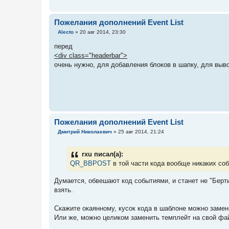
и
е
Пожелания дополнений Event List
С
Alecto
»
20 авг 2014, 23:30
о
о
перед
б
<div class="headerbar">
щ
е
очень нужно, для добавления блоков в шапку, для выв
н
и
е
Пожелания дополнений Event List
С
Дмитрий Николаевич
»
25 авг 2014, 21:24
о
о
б
rxu писал(а):
щ
е
QR_BBPOST
в той части кода вообще никаких со
н
и
Думается, обвешают код событиями, и станет не "Бер
е
взять.
Скажите окаянному, кусок кода в шаблоне можно замен
Или же, можно целиком заменить темплейт на свой фа