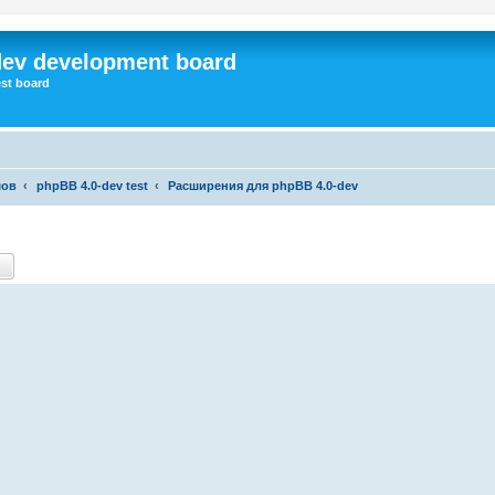
dev development board
st board
мов
phpBB 4.0-dev test
Расширения для phpBB 4.0-dev
ск
Расширенный поиск