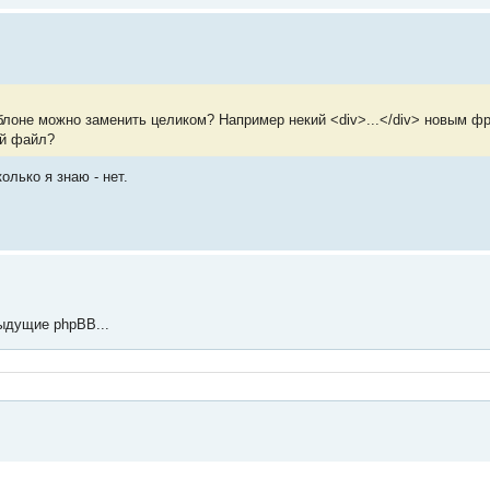
блоне можно заменить целиком? Например некий <div>...</div> новым ф
ой файл?
олько я знаю - нет.
ыдущие phpBB...