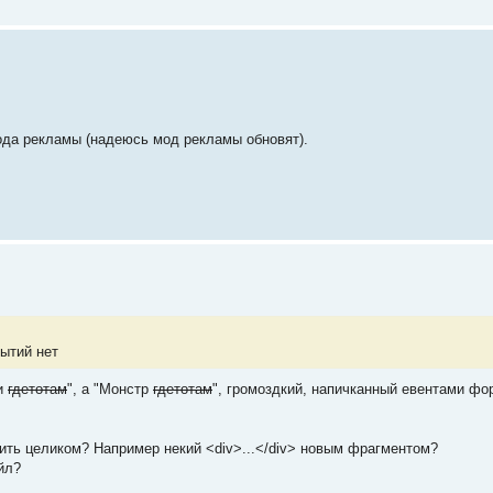
ода рекламы (надеюсь мод рекламы обновят).
бытий нет
ти
гдетотам
", а "Монстр
гдетотам
", громоздкий, напичканный евентами фо
ить целиком? Например некий <div>...</div> новым фрагментом?
йл?