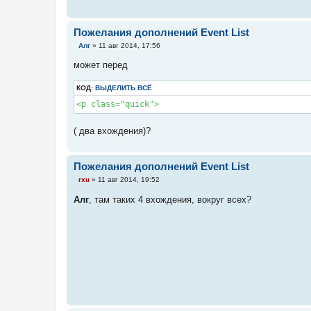
Пожелания дополнений Event List
С
Алг
»
11 авг 2014, 17:56
о
о
может перед
б
щ
е
КОД:
ВЫДЕЛИТЬ ВСЁ
н
и
<p class="quick">
е
( два вхождения)?
Пожелания дополнений Event List
С
rxu
»
11 авг 2014, 19:52
о
о
Алг
, там таких 4 вхождения, вокруг всех?
б
щ
е
н
и
е