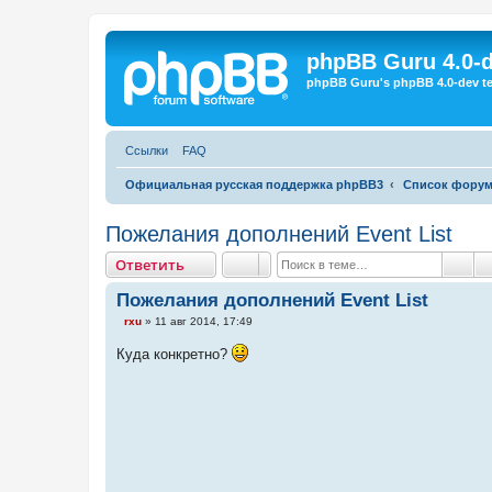
Регистрация
phpBB Guru 4.0-
phpBB Guru's phpBB 4.0-dev te
Ссылки
FAQ
Официальная русская поддержка phpBB3
Список фору
Пожелания дополнений Event List
Ответить
О
т
в
е
т
и
т
ь
Пои
Пожелания дополнений Event List
С
rxu
»
11 авг 2014, 17:49
о
о
Куда конкретно?
б
щ
е
н
и
е