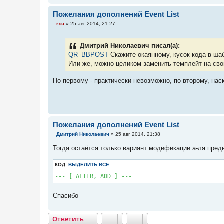
Пожелания дополнений Event List
С
rxu
»
25 авг 2014, 21:27
о
о
б
Дмитрий Николаевич писал(а):
щ
е
QR_BBPOST
Скажите окаянному, кусок кода в ша
н
Или же, можно целиком заменить темплейт на св
и
е
По первому - практически невозможно, по второму, наск
Пожелания дополнений Event List
С
Дмитрий Николаевич
»
25 авг 2014, 21:38
о
о
Тогда остаётся только вариант модификации а-ля пред
б
щ
е
КОД:
ВЫДЕЛИТЬ ВСЁ
н
и
--- [ AFTER, ADD ] ---
е
Спасибо
Ответить
О
т
в
е
т
и
т
ь