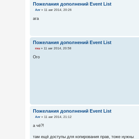
Пожелания дополнений Event List
С
Алг
»
11 авг 2014, 20:26
о
о
ага
б
щ
е
н
и
е
Пожелания дополнений Event List
С
rxu
»
11 авг 2014, 20:58
о
о
Ого
б
щ
е
н
и
е
Пожелания дополнений Event List
С
Алг
»
11 авг 2014, 21:12
о
о
а чё?!
б
щ
е
там ещё доступы для копирования прав, тоже нужны
н