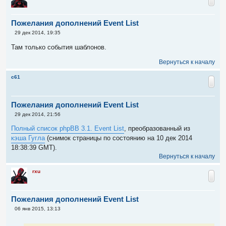
Пожелания дополнений Event List
С
29 дек 2014, 19:35
о
о
Там только события шаблонов.
б
щ
Вернуться к началу
е
н
и
c61
е
Пожелания дополнений Event List
С
29 дек 2014, 21:56
о
о
Полный список phpBB 3.1. Event List
, преобразованный из
б
кэша Гугла
(снимок страницы по состоянию на 10 дек 2014
щ
е
18:38:39 GMT).
н
Вернуться к началу
и
е
rxu
Пожелания дополнений Event List
С
06 янв 2015, 13:13
о
о