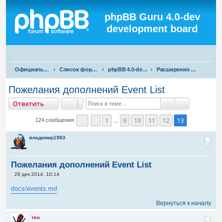
Регистрация
phpBB Guru 4.0-dev
development board
П
Официальная русская поддержка phpBB3
Список форумов
phpBB 4.0-dev test
Расширения для phpBB 4.0-dev
о
Пожелания дополнений Event List
и
тветить
О
т
в
е
т
и
т
ь
с
Поиск
Расширенны
к
1
9
10
11
12
13
124 сообщения
…
Страница
Пред.
13
из
13
владимир1983
Пожелания дополнений Event List
С
29 дек 2014, 10:14
о
о
docs/events.md
б
щ
Вернуться к началу
е
н
и
rxu
е