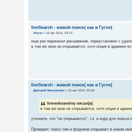
е
liveSearch - живой поиск( как в Гугле)
С
Alecto
»
10 авг 2014, 03:10
о
о
еще раз перекачал расширение, переустановил с удал
б
в том же окне не открывается, хотя опция в админке ес
щ
е
н
и
е
liveSearch - живой поиск( как в Гугле)
С
Дмитрий Николаевич
»
10 авг 2014, 03:43
о
о
б
fomenkoandrey писал(а):
щ
е
в том же окне не открывается, хотя опция в админ
н
и
уточните, что "не открывается", т.к. в коде для поиска
е
Проверил: поиск тем и форумов открывает в новом окн