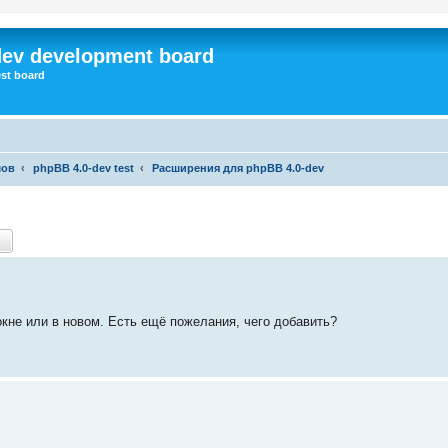
dev development board
st board
мов
phpBB 4.0-dev test
Расширения для phpBB 4.0-dev
ск
Расширенный поиск
кне или в новом. Есть ещё пожелания, чего добавить?