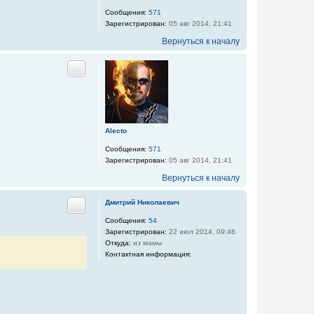
Сообщения:
571
Зарегистрирован:
05 авг 2014, 21:41
Вернуться к началу
Цитата
Alecto
Сообщения:
571
Зарегистрирован:
05 авг 2014, 21:41
Вернуться к началу
Дмитрий Николаевич
Цитата
Сообщения:
54
Зарегистрирован:
22 июл 2014, 09:46
Откуда:
из мамы
Контактная информация:
К
о
н
т
а