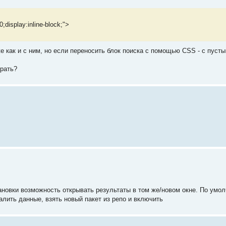
;display:inline-block;">
е как и с ним, но если переносить блок поиска с помощью CSS - с пуст
брать?
тановки возможность открывать результаты в том же/новом окне. По умо
алить данные, взять новый пакет из репо и включить