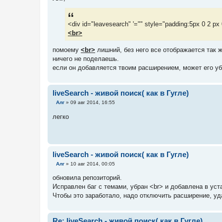
б
щ
е
н
<div id="leavesearch" '="" style="padding:5px 0 2 px 0
и
е
<br>
помоему
<br>
лишний, без него все отображается так ж
ничего не поделаешь.
если он добавляется твоим расширением, может его у
liveSearch - живой поиск( как в Гугле)
С
Алг
»
09 авг 2014, 16:55
о
о
легко
б
щ
е
н
и
е
liveSearch - живой поиск( как в Гугле)
С
Алг
»
10 авг 2014, 00:05
о
о
обновила репозиторий.
б
Исправлен баг с темами, убран <br> и добавлена в ус
щ
е
Чтобы это заработало, надо отключить расширение, уд
н
и
е
Re: liveSearch - живой поиск( как в Гугле)