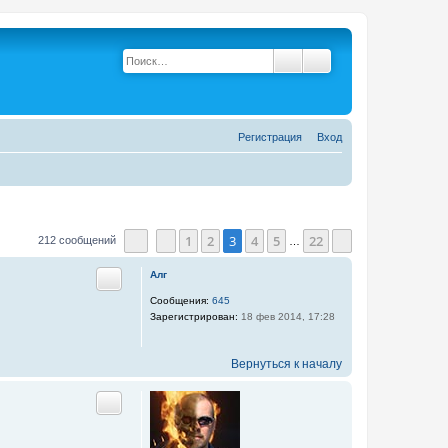
Поиск
Расширенный поис
Р
е
г
и
с
т
р
а
ц
и
я
Вход
1
2
3
4
5
22
212 сообщений
…
Страница
Пред.
3
из
22
След.
Алг
Цитата
Сообщения:
645
Зарегистрирован:
18 фев 2014, 17:28
Вернуться к началу
Цитата