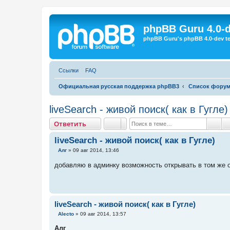
Регистрация
phpBB Guru 4.0-
phpBB Guru's phpBB 4.0-dev te
Ссылки
FAQ
Официальная русская поддержка phpBB3
Список фору
liveSearch - живой поиск( как в Гугле)
Ответить
О
т
в
е
т
и
т
ь
Пои
liveSearch - живой поиск( как в Гугле)
С
Алг
»
09 авг 2014, 13:46
о
о
добавляю в админку возможность открывать в том же о
б
щ
е
н
и
е
liveSearch - живой поиск( как в Гугле)
С
Alecto
»
09 авг 2014, 13:57
о
о
Алг
,