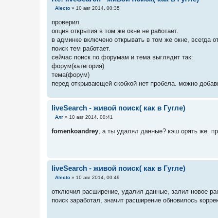
С
Alecto
»
10 авг 2014, 00:35
о
о
проверил.
б
опция открытия в том же окне не работает.
щ
е
в админке включено открывать в том же окне, всегда о
н
поиск тем работает.
и
е
сейчас поиск по форумам и тема выглядит так:
форум(категория)
тема(форум)
перед открывающей скобкой нет пробела. можно добав
liveSearch - живой поиск( как в Гугле)
С
Алг
»
10 авг 2014, 00:41
о
о
fomenkoandrey
, а ты удалял данные? кэш орять же. п
б
щ
е
н
и
е
liveSearch - живой поиск( как в Гугле)
С
Alecto
»
10 авг 2014, 00:49
о
о
отключил расширение, удалил данные, залил новое ра
б
поиск заработал, значит расширение обновилось коррект
щ
е
н
и