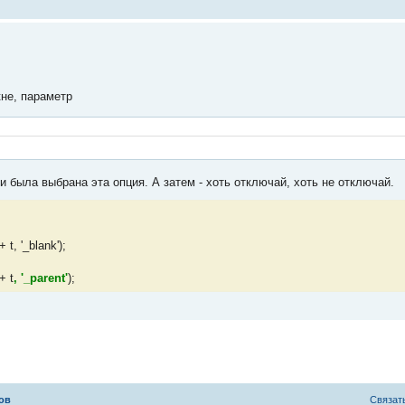
кне, параметр
и была выбрана эта опция. А затем - хоть отключай, хоть не отключай.
t, '_blank');
+ t
, '_parent'
);
ов
С
в
я
з
а
т