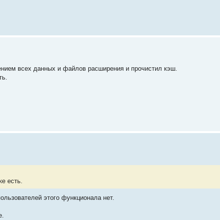
ением всех данных и файлов расширения и прочистил кэш.
ть.
ке есть.
 пользователей этого функционала нет.
е.