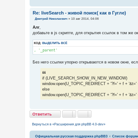
Re: liveSearch - живой поиск( как в Гугле)
С
Дмитрий Николаевич
»
10 авг 2014, 04:06
о
о
Алг
,
б
добавьте в js скрипте, для открытия ссылок в том же о
щ
е
н
КОД:
ВЫДЕЛИТЬ ВСЁ
и
е
, '_parent'
Без него ссылки упорно открываются в новом окне, есл
if (LIVE_SEARCH_SHOW_IN_NEW_WINDOW)
window.open(U_TOPIC_REDIRECT + '?f=' + f + '&t=' + 
else
window.open(U_TOPIC_REDIRECT + '?f=' + f + '&t=' 
Ответить
О
т
в
е
т
и
т
ь
Вернуться в «Расширения для phpBB 4.0-dev»
Связаться с
Официальная русская поддержка phpBB3
Список форум