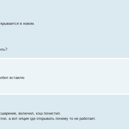
ткрывается в новом.
ить?
робел вставлю
сширение, включил, кэш почистил.
но. а вот опция где открывать почему то не работает.