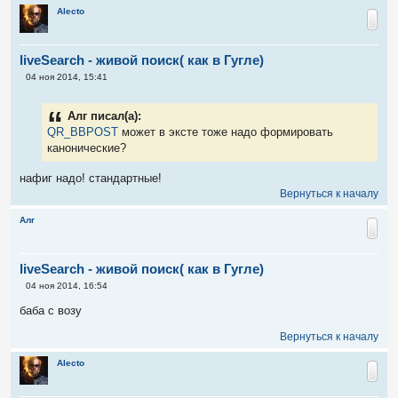
Alecto
liveSearch - живой поиск( как в Гугле)
С
04 ноя 2014, 15:41
о
о
б
Алг писал(а):
щ
е
QR_BBPOST
может в эксте тоже надо формировать
н
канонические?
и
е
нафиг надо! стандартные!
Вернуться к началу
Алг
liveSearch - живой поиск( как в Гугле)
С
04 ноя 2014, 16:54
о
о
баба с возу
б
щ
Вернуться к началу
е
н
и
Alecto
е