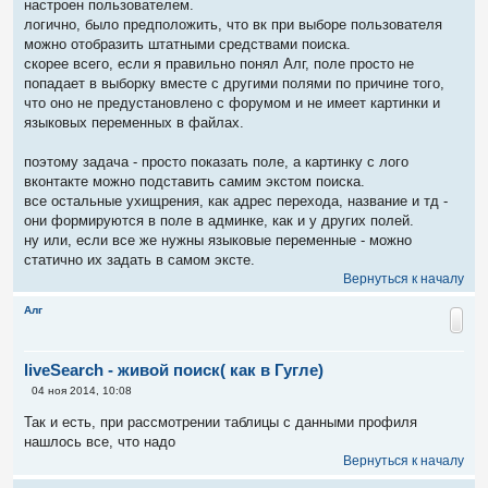
настроен пользователем.
логично, было предположить, что вк при выборе пользователя
можно отобразить штатными средствами поиска.
скорее всего, если я правильно понял Алг, поле просто не
попадает в выборку вместе с другими полями по причине того,
что оно не предустановлено с форумом и не имеет картинки и
языковых переменных в файлах.
поэтому задача - просто показать поле, а картинку с лого
вконтакте можно подставить самим экстом поиска.
все остальные ухищрения, как адрес перехода, название и тд -
они формируются в поле в админке, как и у других полей.
ну или, если все же нужны языковые переменные - можно
статично их задать в самом эксте.
Вернуться к началу
Алг
liveSearch - живой поиск( как в Гугле)
С
04 ноя 2014, 10:08
о
о
Так и есть, при рассмотрении таблицы с данными профиля
б
нашлось все, что надо
щ
е
Вернуться к началу
н
и