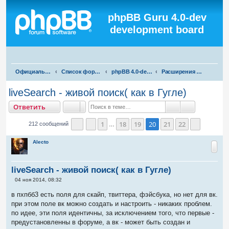
Регистрация
phpBB Guru 4.0-dev
development board
П
Официальная русская поддержка phpBB3
Список форумов
phpBB 4.0-dev test
Расширения для phpBB 4.0-dev
о
liveSearch - живой поиск( как в Гугле)
и
тветить
О
т
в
е
т
и
т
ь
с
Поиск
Расширенны
к
1
18
19
20
21
22
212 сообщений
…
Страница
Пред.
20
из
22
След.
Alecto
liveSearch - живой поиск( как в Гугле)
С
04 ноя 2014, 08:32
о
о
в пхпбб3 есть поля для скайп, твиттера, фэйсбука, но нет для вк.
б
при этом поле вк можно создать и настроить - никаких проблем.
щ
е
по идее, эти поля идентичны, за исключением того, что первые -
н
предустановленны в форуме, а вк - может быть создан и
и
е