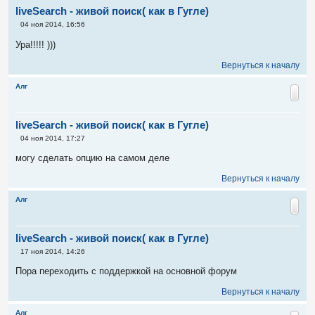
liveSearch - живой поиск( как в Гугле)
С
04 ноя 2014, 16:56
о
о
Ура!!!!! )))
б
щ
Вернуться к началу
е
н
и
Алг
е
liveSearch - живой поиск( как в Гугле)
С
04 ноя 2014, 17:27
о
о
могу сделать опцию на самом деле
б
щ
Вернуться к началу
е
н
и
Алг
е
liveSearch - живой поиск( как в Гугле)
С
17 ноя 2014, 14:26
о
о
Пора переходить с поддержкой на основной форум
б
щ
Вернуться к началу
е
н
и
Алг