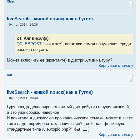
Xisp
е
liveSearch - живой поиск( как в Гугле)
С
04 ноя 2014, 14:36
о
о
б
Алг писал(а):
щ
е
QR_BBPOST
"вконтаке", всё=таки самая популярная среди
н
россиян соцсеть
и
е
Может включить её (вконтакте) в дистрибутив на гуру?
Вернуться к началу
Алг
liveSearch - живой поиск( как в Гугле)
С
04 ноя 2014, 15:40
о
о
Гуру всегда декларировал чистый дистрибутив с русификацией,
б
а это уже сборка, наверное
щ
е
И почитала я дискуссию про канонические ссылки, может в эксте
н
тоже надо формировать канонические? ( сейчас я формирую
и
е
стандартные типа /viewtopic.php?f=4&t=11 )
Вернуться к началу