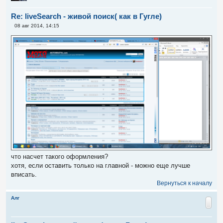
Re: liveSearch - живой поиск( как в Гугле)
С
08 авг 2014, 14:15
о
о
б
щ
е
н
и
е
что насчет такого оформления?
хотя, если оставить только на главной - можно еще лучше
вписать.
Вернуться к началу
Алг