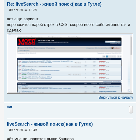
Re: liveSearch - живой поиск( как в Гугле)
С
09 авг 2014, 13:39
о
о
вот еще вариант.
б
переносится парой строк в CSS, скорее всего себе именно так и
щ
е
сделаю
н
и
е
Вернуться к началу
Алг
liveSearch - живой поиск( как в Гугле)
С
09 авг 2014, 13:45
о
о
чёт мне не нравится выше баннера.