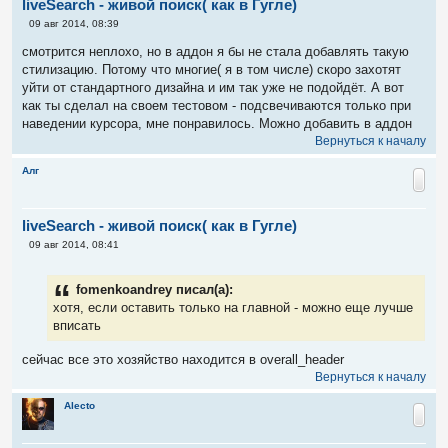
liveSearch - живой поиск( как в Гугле)
С
09 авг 2014, 08:39
о
о
смотрится неплохо, но в аддон я бы не стала добавлять такую
б
стилизацию. Потому что многие( я в том числе) скоро захотят
щ
е
уйти от стандартного дизайна и им так уже не подойдёт. А вот
н
как ты сделал на своем тестовом - подсвечиваются только при
и
е
наведении курсора, мне понравилось. Можно добавить в аддон
Вернуться к началу
Алг
liveSearch - живой поиск( как в Гугле)
С
09 авг 2014, 08:41
о
о
б
fomenkoandrey писал(а):
щ
е
хотя, если оставить только на главной - можно еще лучше
н
вписать
и
е
сейчас все это хозяйство находится в overall_header
Вернуться к началу
Alecto