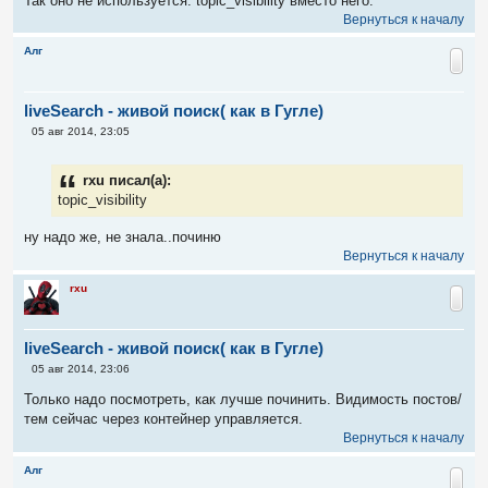
Так оно не используется. topic_visibility вместо него.
Вернуться к началу
Алг
liveSearch - живой поиск( как в Гугле)
С
05 авг 2014, 23:05
о
о
б
rxu писал(а):
щ
е
topic_visibility
н
и
ну надо же, не знала..починю
е
Вернуться к началу
rxu
liveSearch - живой поиск( как в Гугле)
С
05 авг 2014, 23:06
о
о
Только надо посмотреть, как лучше починить. Видимость постов/
б
тем сейчас через контейнер управляется.
щ
е
Вернуться к началу
н
и
Алг
е