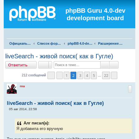
Регистрация
phpBB Guru 4.0-dev
development board
П
Официальная русская поддержка phpBB3
Список форумов
phpBB 4.0-dev test
Расширения для phpBB 4.0-dev
о
liveSearch - живой поиск( как в Гугле)
и
тветить
О
т
в
е
т
и
т
ь
с
Поиск
Расширенны
к
1
2
3
4
5
22
212 сообщений
…
Страница
Пред.
2
из
22
След.
rxu
liveSearch - живой поиск( как в Гугле)
С
05 авг 2014, 22:58
о
о
б
Алг писал(а):
щ
е
Я добавила его вручную
н
и
е