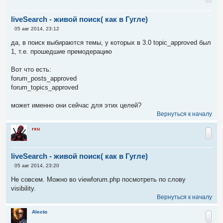
liveSearch - живой поиск( как в Гугле)
С
05 авг 2014, 23:12
о
о
да, в поиск выбираются темы, у которых в 3.0 topic_approved был
б
1, т.е. прошедшие премодерацию
щ
е
н
Вот что есть:
и
е
forum_posts_approved
forum_topics_approved
может именно они сейчас для этих целей?
Вернуться к началу
rxu
liveSearch - живой поиск( как в Гугле)
С
05 авг 2014, 23:20
о
о
Не совсем. Можно во viewforum.php посмотреть по слову
б
visibility.
щ
е
Вернуться к началу
н
и
Alecto
е