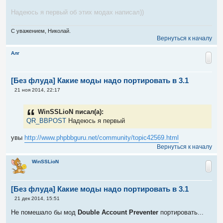
е
н
Надеюсь я первый об этих модах написал))
и
е
С уважением, Николай.
Вернуться к началу
Алг
[Без флуда] Какие моды надо портировать в 3.1
С
21 ноя 2014, 22:17
о
о
б
WinSSLioN писал(а):
щ
е
QR_BBPOST
Надеюсь я первый
н
и
увы
http://www.phpbbguru.net/community/topic42569.html
е
Вернуться к началу
WinSSLioN
[Без флуда] Какие моды надо портировать в 3.1
С
21 дек 2014, 15:51
о
о
Не помешало бы мод
Double Account Preventer
портировать...
б
щ