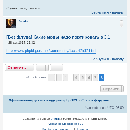
е
н
С уважением, Николай.
и
Вернуться к началу
е
Alecto
[Без флуда] Какие моды надо портировать в 3.1
С
28 дек 2014, 21:32
о
о
http://www.phpbbguru.net/community/topic42532.html
б
щ
Вернуться к началу
е
н
тветить
и
О
т
в
е
т
и
т
ь
е
1
4
5
6
7
8
76 сообщений
…
Страница
Пред.
8
из
8
Перейти
Связаться с
Официальная русская поддержка phpBB3
Список форумов
администрацией
Часовой пояс:
UTC+03:00
Создано на основе
phpBB
® Forum Software © phpBB Limited
Русская поддержка phpBB
Конфиденциальность
|
Правила