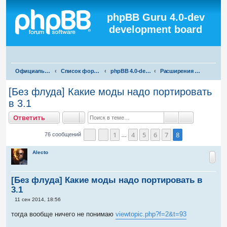
Регистрация
phpBB Guru 4.0-dev
development board
П
Официальная русская поддержка phpBB3
Список форумов
phpBB 4.0-dev test
Расширения для phpBB 4.0-dev
о
[Без флуда] Какие моды надо портировать
и
в 3.1
с
тветить
О
т
в
е
т
и
т
ь
к
Поиск
Расширенны
1
4
5
6
7
8
76 сообщений
…
Страница
Пред.
8
из
8
Alecto
[Без флуда] Какие моды надо портировать в
3.1
С
11 сен 2014, 18:56
о
о
тогда вообще ничего не понимаю
viewtopic.php?f=2&t=93
б
щ