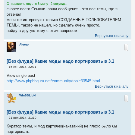
е
Отправлено спустя 6 минут 2 секунды:
н
скорее всего Ссылки--ваши сообщения - это все темы, где я
и
е
отвечал.
меня же интересуют только СОЗДАННЫЕ ПОЛЬЗОВАТЕЛЕМ
ТЕМЫ, такого не нашел, но сделать очень просто.
пойду в другую тему с этим вопросом.
Вернуться к началу
Alecto
[Без флуда] Какие моды надо портировать в 3.1
С
15 сен 2014, 22:31
о
о
View single post
б
http://www.phpbbguru.net/community/topic33545.html
щ
е
Вернуться к началу
н
и
WinSSLioN
е
[Без флуда] Какие моды надо портировать в 3.1
С
21 ноя 2014, 21:10
о
о
Куратор темы, и мод карточек(наказаний) не плохо было бы
б
портировать.
щ