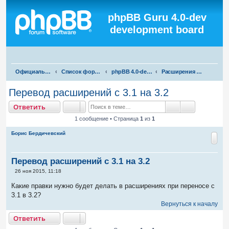
Регистрация
phpBB Guru 4.0-dev
development board
П
Официальная русская поддержка phpBB3
Список форумов
phpBB 4.0-dev test
Расширения для phpBB 4.0-dev
о
Перевод расширений с 3.1 на 3.2
и
тветить
О
т
в
е
т
и
т
ь
с
Поиск
Расширенны
1 сообщение • Страница
1
из
1
к
Борис Бердичевский
Перевод расширений с 3.1 на 3.2
С
26 ноя 2015, 11:18
о
о
Какие правки нужно будет делать в расширениях при переносе с
б
3.1 в 3.2?
щ
е
Вернуться к началу
н
тветить
и
О
т
в
е
т
и
т
ь
е