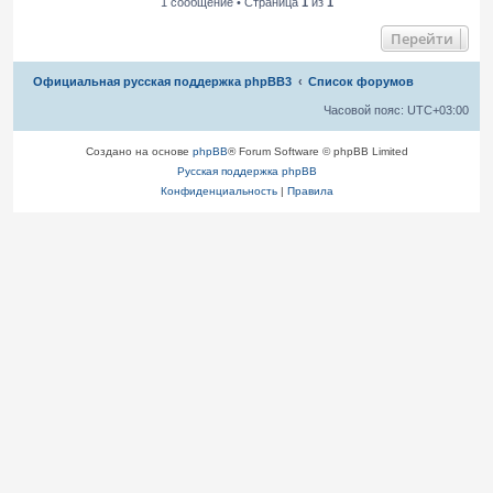
1 сообщение • Страница
1
из
1
Перейти
Связаться с
Официальная русская поддержка phpBB3
Список форумов
администрацией
Часовой пояс:
UTC+03:00
Создано на основе
phpBB
® Forum Software © phpBB Limited
Русская поддержка phpBB
Конфиденциальность
|
Правила