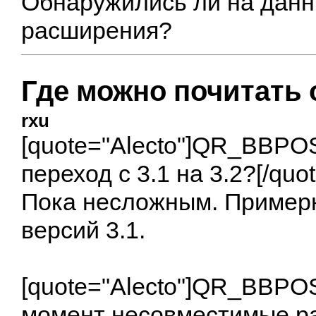
Обнаружились ли на дан
расширения?
Где можно почитать 
rxu
[quote="Alecto"]
QR_BBPO
переход с 3.1 на 3.2?[/quot
Пока несложным. Примерн
версий 3.1.
[quote="Alecto"]
QR_BBPO
момент несовместимые ра