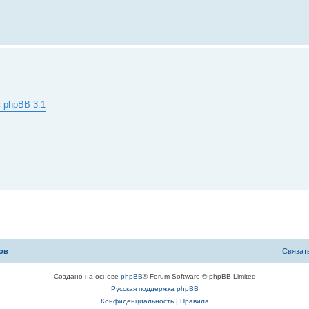
в phpBB 3.1
ов
С
в
я
з
а
т
Создано на основе
phpBB
® Forum Software © phpBB Limited
Русская поддержка phpBB
Конфиденциальность
|
Правила