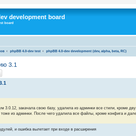
dev development board
st board
мов
phpBB 4.0-dev test
phpBB 4.0-dev development (dev, alpha, beta, RC)
ию 3.1
к
Расширенный поиск
3.1
 3.0.12, закачала свою базу, удалила из админки все стили, кроме двух
 тоже из админки. После чего удалила все файлы, кроме конфига и дале
одулей, и ошибка вылетает при входе в расширения