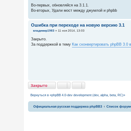
Во-первых, обновляйся на 3.1.1.
Во-вторых, Удали мост между джумлой и phpbb
Ошибка при переходе на новую версию 3.1
С
владимир1983
»
11 ноя 2014, 13:03
о
о
Закрыто.
б
За поддержкой в тему
Как сконвертировать phpBB 3.0 
щ
е
н
и
е
Закрыто
Закрыто
Вернуться в «phpBB 4.0-dev development (dev, alpha, beta, RC)»
Связаться с
Официальная русская поддержка phpBB3
Список форум
администрацией