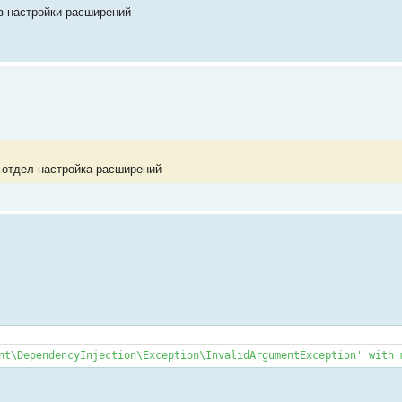
 в настройки расширений
 отдел-настройка расширений
nt\DependencyInjection\Exception\InvalidArgumentException' with 