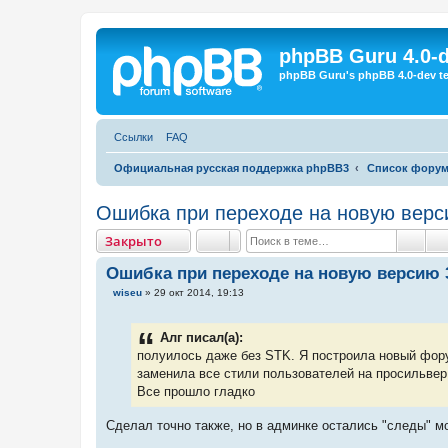
Регистрация
phpBB Guru 4.0-
phpBB Guru's phpBB 4.0-dev te
Ссылки
FAQ
Официальная русская поддержка phpBB3
Список фору
Ошибка при переходе на новую верс
Закрыто
Закрыто
Поис
Ошибка при переходе на новую версию 
С
wiseu
»
29 окт 2014, 19:13
о
о
б
Алг писал(а):
щ
е
полуилось даже без STK. Я построила новый форум
н
заменила все стили пользователей на просильвер
и
е
Все прошло гладко
Сделал точно также, но в админке остались "следы" м