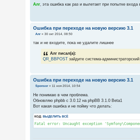
о
Алг
, эта ошибка как раз и вылетает при попытке входа
б
щ
е
н
и
е
Ошибка при переходе на новую версию 3.1
С
Алг
»
30 окт 2014, 08:50
о
о
так и не входите, пока не удалите лишнее
б
щ
е
Алг писал(а):
н
QR_BBPOST
зайдите система-администраторский
и
е
Ошибка при переходе на новую версию 3.1
С
Sponsor
»
11 ноя 2014, 10:54
о
о
Не понимаю в чем проблема.
б
Обновляю phpbb с 3.0.12 на phpBB 3.1.0 Beta1
щ
е
Вот какая ошибка и не пойму что делать:
н
и
е
КОД:
ВЫДЕЛИТЬ ВСЁ
Fatal error: Uncaught exception 'Symfony\Compone