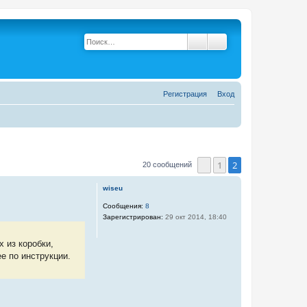
Поиск
Расширенный поис
Р
е
г
и
с
т
р
а
ц
и
я
Вход
1
2
20 сообщений
Пред.
wiseu
Сообщения:
8
Зарегистрирован:
29 окт 2014, 18:40
 из коробки,
е по инструкции.