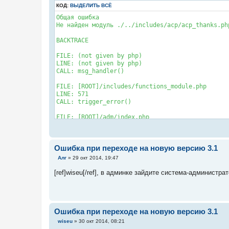
КОД:
ВЫДЕЛИТЬ ВСЁ
Общая ошибка

Не найден модуль ./../includes/acp/acp_thanks.php
BACKTRACE

FILE: (not given by php)

LINE: (not given by php)

CALL: msg_handler()

FILE: [ROOT]/includes/functions_module.php

LINE: 571

CALL: trigger_error()

FILE: [ROOT]/adm/index.php

LINE: 81

CALL: p_master->load_active()
Ошибка при переходе на новую версию 3.1
С
Алг
»
29 окт 2014, 19:47
о
о
[ref]wiseu[/ref], в админке зайдите система-администр
б
щ
е
н
и
е
Ошибка при переходе на новую версию 3.1
С
wiseu
»
30 окт 2014, 08:21
о