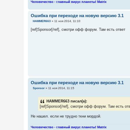
Человечество - главный вирус планеты! Matrix
Ошибка при переходе на новую версию 3.1
С
HAMMER663
»
11 ноя 2014, 11:10
о
о
[ref]Sponsor[/ref], смотри офф форум. Там есть ответ
б
щ
е
н
и
е
Ошибка при переходе на новую версию 3.1
С
Sponsor
»
11 ноя 2014, 11:15
о
о
б
HAMMER663 писал(а):
щ
е
[ref]Sponsor[/ref], смотри офф форум. Там есть от
н
и
Не нашел. если не трудно ткни мордой.
е
Человечество - главный вирус планеты! Matrix