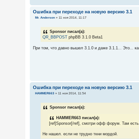
Ошибка при переходе на новую версию 3.1
С
Mr. Anderson
»
11 ноя 2014, 11:17
о
о
б
Sponsor писал(а):
щ
е
QR_BBPOST
phpBB 3.1.0 Beta1
н
и
е
При том, что давно вышел 3.1.0 и даже 3.1.1... Это... ка
Ошибка при переходе на новую версию 3.1
С
HAMMER663
»
11 ноя 2014, 11:54
о
о
б
Sponsor писал(а):
щ
е
н
HAMMER663 писал(а):
и
[ref]Sponsor[/ref], смотри офф форум. Там есть
е
Не нашел. если не трудно ткни мордой.