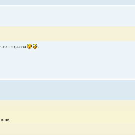
к-то... странно
 ответ