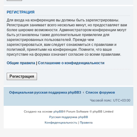
Р
Е
Г
И
С
Т
Р
А
Ц
И
Я
Для входа на конференцию вы должны быть зарегистрированы.
Регистрация занимает всего несколько минут, но предоставляет вам
более широкие возможности. Администратором конференции могут
быть установлены также дополнительные привилегии для
зарегистрированных пользователей. Прежде чем
зарегистрироваться, вам следует ознакомиться с правилами и
политикой, принятыми на конференции. Помните, что ваше
присутствие на форумах означает согласие со всеми правилами.
Общие правила
|
Соглашение о конфиденциальности
Р
е
г
и
с
т
р
а
ц
и
я
Связаться с
Официальная русская поддержка phpBB3
Список форумов
администрацией
Часовой пояс:
UTC+03:00
Создано на основе
phpBB
® Forum Software © phpBB Limited
Русская поддержка phpBB
Конфиденциальность
|
Правила