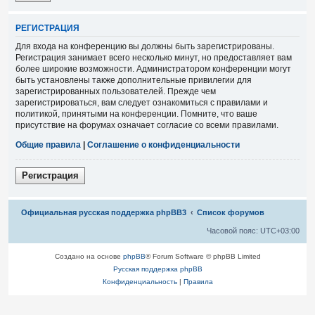
Р
Е
Г
И
С
Т
Р
А
Ц
И
Я
Для входа на конференцию вы должны быть зарегистрированы.
Регистрация занимает всего несколько минут, но предоставляет вам
более широкие возможности. Администратором конференции могут
быть установлены также дополнительные привилегии для
зарегистрированных пользователей. Прежде чем
зарегистрироваться, вам следует ознакомиться с правилами и
политикой, принятыми на конференции. Помните, что ваше
присутствие на форумах означает согласие со всеми правилами.
Общие правила
|
Соглашение о конфиденциальности
Р
е
г
и
с
т
р
а
ц
и
я
Связаться с
Официальная русская поддержка phpBB3
Список форумов
администрацией
Часовой пояс:
UTC+03:00
Создано на основе
phpBB
® Forum Software © phpBB Limited
Русская поддержка phpBB
Конфиденциальность
|
Правила