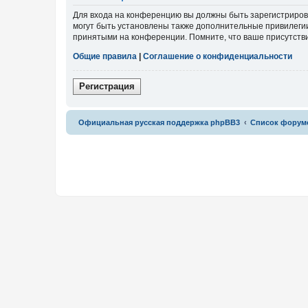
Для входа на конференцию вы должны быть зарегистриров
могут быть установлены также дополнительные привилегии
принятыми на конференции. Помните, что ваше присутстви
Общие правила
|
Соглашение о конфиденциальности
Р
е
г
и
с
т
р
а
ц
и
я
Связаться с
Официальная русская поддержка phpBB3
Список форум
администрацией