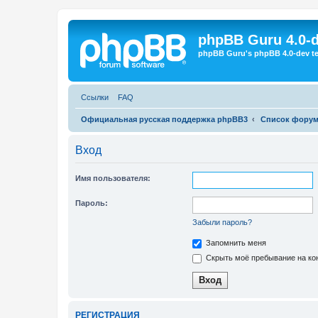
Регистрация
phpBB Guru 4.0-
phpBB Guru's phpBB 4.0-dev te
Ссылки
FAQ
Официальная русская поддержка phpBB3
Список фору
Вход
Имя пользователя:
Пароль:
Забыли пароль?
Запомнить меня
Скрыть моё пребывание на кон
Р
Е
Г
И
С
Т
Р
А
Ц
И
Я