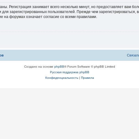
аны. Регистрация занимает всего несколько минут, но предоставляет вам б
 для зарегистрированных пользователей. Прежде чем зарегистрироваться, в
е на форумах означает согласие со всеми правилами.
ов
С
в
я
з
а
т
Создано на основе
phpBB
® Forum Software © phpBB Limited
Русская поддержка phpBB
Конфиденциальность
|
Правила