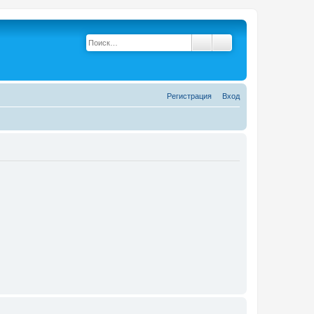
Поиск
Расширенный поис
Р
е
г
и
с
т
р
а
ц
и
я
Вход