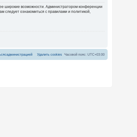
олее широкие возможности. Администратором конференции
ам следует ознакомиться с правилами и политикой,
ь
с
я
с
а
д
м
и
н
и
с
т
р
а
ц
и
е
й
Удалить cookies
Часовой пояс:
UTC+03:00