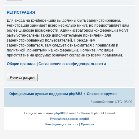
Р
Е
Г
И
С
Т
Р
А
Ц
И
Я
Для входа на конференцию вы должны быть зарегистрированы.
Регистрация занимает всего несколько минут, но предоставляет вам
более широкие возможности. Администратором конференции могут
быть установлены также дополнительные привилегии для
зарегистрированных пользователей. Прежде чем
зарегистрироваться, вам следует ознакомиться с правилами и
политикой, принятыми на конференции. Помните, что ваше
присутствие на форумах означает согласие со всеми правилами.
Общие правила
|
Соглашение о конфиденциальности
Р
е
г
и
с
т
р
а
ц
и
я
Связаться с
Официальная русская поддержка phpBB3
Список форумов
администрацией
Часовой пояс:
UTC+03:00
Создано на основе
phpBB
® Forum Software © phpBB Limited
Русская поддержка phpBB
Конфиденциальность
|
Правила