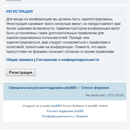
Р
Е
Г
И
С
Т
Р
А
Ц
И
Я
Для входа на конференцию вы должны быть зарегистрированы.
Регистрация занимает всего несколько минут, но предоставляет вам
более широкие возможности. Администратором конференции могут
быть установлены также дополнительные привилегии для
зарегистрированных пользователей. Прежде чем
зарегистрироваться, вам следует ознакомиться с правилами и
политикой, принятыми на конференции. Помните, что ваше
присутствие на форумах означает согласие со всеми правилами.
Общие правила
|
Соглашение о конфиденциальности
Р
е
г
и
с
т
р
а
ц
и
я
Связаться с
Официальная русская поддержка phpBB3
Список форумов
администрацией
Часовой пояс:
UTC+03:00
Создано на основе
phpBB
® Forum Software © phpBB Limited
Русская поддержка phpBB
Конфиденциальность
|
Правила