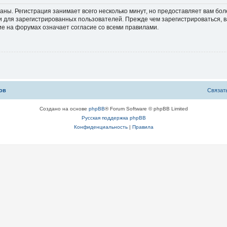
аны. Регистрация занимает всего несколько минут, но предоставляет вам б
 для зарегистрированных пользователей. Прежде чем зарегистрироваться, в
е на форумах означает согласие со всеми правилами.
ов
С
в
я
з
а
т
Создано на основе
phpBB
® Forum Software © phpBB Limited
Русская поддержка phpBB
Конфиденциальность
|
Правила