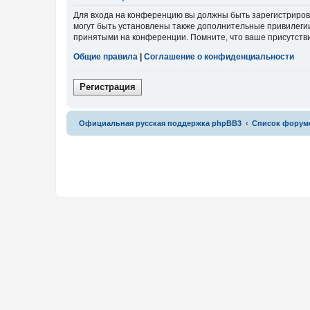
Для входа на конференцию вы должны быть зарегистриров
могут быть установлены также дополнительные привилегии
принятыми на конференции. Помните, что ваше присутстви
Общие правила
|
Соглашение о конфиденциальности
Р
е
г
и
с
т
р
а
ц
и
я
Связаться с
Официальная русская поддержка phpBB3
Список форум
администрацией