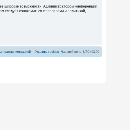
олее широкие возможности. Администратором конференции
ам следует ознакомиться с правилами и политикой,
ь
с
я
с
а
д
м
и
н
и
с
т
р
а
ц
и
е
й
Удалить cookies
Часовой пояс:
UTC+03:00