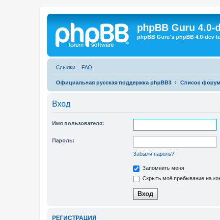
Регистрация
phpBB Guru 4.0-
phpBB Guru's phpBB 4.0-dev te
Ссылки
FAQ
Официальная русская поддержка phpBB3
Список фору
Вход
Имя пользователя:
Пароль:
Забыли пароль?
Запомнить меня
Скрыть моё пребывание на кон
Р
Е
Г
И
С
Т
Р
А
Ц
И
Я