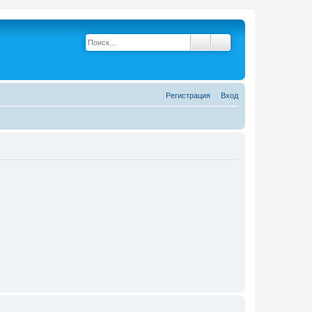
Поиск
Расширенный поис
Р
е
г
и
с
т
р
а
ц
и
я
Вход