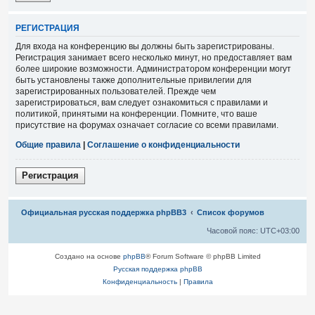
Р
Е
Г
И
С
Т
Р
А
Ц
И
Я
Для входа на конференцию вы должны быть зарегистрированы.
Регистрация занимает всего несколько минут, но предоставляет вам
более широкие возможности. Администратором конференции могут
быть установлены также дополнительные привилегии для
зарегистрированных пользователей. Прежде чем
зарегистрироваться, вам следует ознакомиться с правилами и
политикой, принятыми на конференции. Помните, что ваше
присутствие на форумах означает согласие со всеми правилами.
Общие правила
|
Соглашение о конфиденциальности
Р
е
г
и
с
т
р
а
ц
и
я
Связаться с
Официальная русская поддержка phpBB3
Список форумов
администрацией
Часовой пояс:
UTC+03:00
Создано на основе
phpBB
® Forum Software © phpBB Limited
Русская поддержка phpBB
Конфиденциальность
|
Правила