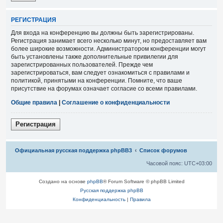
Р
Е
Г
И
С
Т
Р
А
Ц
И
Я
Для входа на конференцию вы должны быть зарегистрированы.
Регистрация занимает всего несколько минут, но предоставляет вам
более широкие возможности. Администратором конференции могут
быть установлены также дополнительные привилегии для
зарегистрированных пользователей. Прежде чем
зарегистрироваться, вам следует ознакомиться с правилами и
политикой, принятыми на конференции. Помните, что ваше
присутствие на форумах означает согласие со всеми правилами.
Общие правила
|
Соглашение о конфиденциальности
Р
е
г
и
с
т
р
а
ц
и
я
Связаться с
Официальная русская поддержка phpBB3
Список форумов
администрацией
Часовой пояс:
UTC+03:00
Создано на основе
phpBB
® Forum Software © phpBB Limited
Русская поддержка phpBB
Конфиденциальность
|
Правила