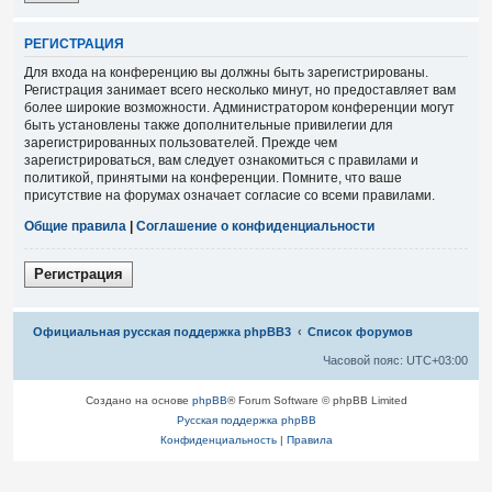
Р
Е
Г
И
С
Т
Р
А
Ц
И
Я
Для входа на конференцию вы должны быть зарегистрированы.
Регистрация занимает всего несколько минут, но предоставляет вам
более широкие возможности. Администратором конференции могут
быть установлены также дополнительные привилегии для
зарегистрированных пользователей. Прежде чем
зарегистрироваться, вам следует ознакомиться с правилами и
политикой, принятыми на конференции. Помните, что ваше
присутствие на форумах означает согласие со всеми правилами.
Общие правила
|
Соглашение о конфиденциальности
Р
е
г
и
с
т
р
а
ц
и
я
Связаться с
Официальная русская поддержка phpBB3
Список форумов
администрацией
Часовой пояс:
UTC+03:00
Создано на основе
phpBB
® Forum Software © phpBB Limited
Русская поддержка phpBB
Конфиденциальность
|
Правила