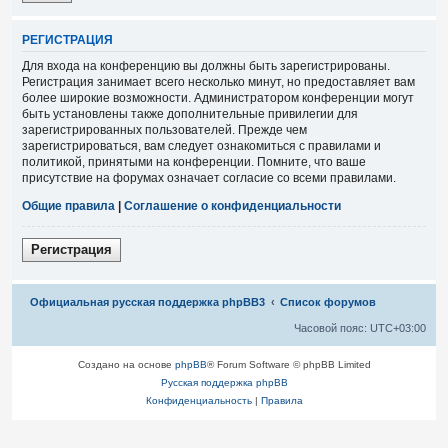
Р
Е
Г
И
С
Т
Р
А
Ц
И
Я
Для входа на конференцию вы должны быть зарегистрированы.
Регистрация занимает всего несколько минут, но предоставляет вам
более широкие возможности. Администратором конференции могут
быть установлены также дополнительные привилегии для
зарегистрированных пользователей. Прежде чем
зарегистрироваться, вам следует ознакомиться с правилами и
политикой, принятыми на конференции. Помните, что ваше
присутствие на форумах означает согласие со всеми правилами.
Общие правила
|
Соглашение о конфиденциальности
Р
е
г
и
с
т
р
а
ц
и
я
Связаться с
Официальная русская поддержка phpBB3
Список форумов
администрацией
Часовой пояс:
UTC+03:00
Создано на основе
phpBB
® Forum Software © phpBB Limited
Русская поддержка phpBB
Конфиденциальность
|
Правила