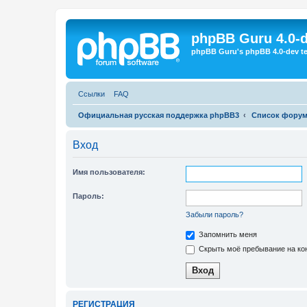
Регистрация
phpBB Guru 4.0-
phpBB Guru's phpBB 4.0-dev te
Ссылки
FAQ
Официальная русская поддержка phpBB3
Список фору
Вход
Имя пользователя:
Пароль:
Забыли пароль?
Запомнить меня
Скрыть моё пребывание на кон
Р
Е
Г
И
С
Т
Р
А
Ц
И
Я