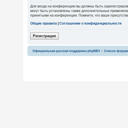
Для входа на конференцию вы должны быть зарегистриров
могут быть установлены также дополнительные привилегии
принятыми на конференции. Помните, что ваше присутстви
Общие правила
|
Соглашение о конфиденциальности
Р
е
г
и
с
т
р
а
ц
и
я
Связаться с
Официальная русская поддержка phpBB3
Список форум
администрацией