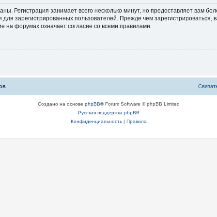
аны. Регистрация занимает всего несколько минут, но предоставляет вам б
 для зарегистрированных пользователей. Прежде чем зарегистрироваться, в
е на форумах означает согласие со всеми правилами.
ов
С
в
я
з
а
т
Создано на основе
phpBB
® Forum Software © phpBB Limited
Русская поддержка phpBB
Конфиденциальность
|
Правила