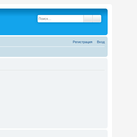
Поиск
Расширенный поис
Р
е
г
и
с
т
р
а
ц
и
я
Вход