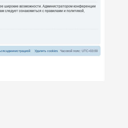
олее широкие возможности. Администратором конференции
ам следует ознакомиться с правилами и политикой,
ь
с
я
с
а
д
м
и
н
и
с
т
р
а
ц
и
е
й
Удалить cookies
Часовой пояс:
UTC+03:00