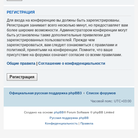
Р
Е
Г
И
С
Т
Р
А
Ц
И
Я
Для входа на конференцию вы должны быть зарегистрированы.
Регистрация занимает всего несколько минут, но предоставляет вам
более широкие возможности. Администратором конференции могут
быть установлены также дополнительные привилегии для
зарегистрированных пользователей. Прежде чем
зарегистрироваться, вам следует ознакомиться с правилами и
политикой, принятыми на конференции. Помните, что ваше
присутствие на форумах означает согласие со всеми правилами.
Общие правила
|
Соглашение о конфиденциальности
Р
е
г
и
с
т
р
а
ц
и
я
Связаться с
Официальная русская поддержка phpBB3
Список форумов
администрацией
Часовой пояс:
UTC+03:00
Создано на основе
phpBB
® Forum Software © phpBB Limited
Русская поддержка phpBB
Конфиденциальность
|
Правила