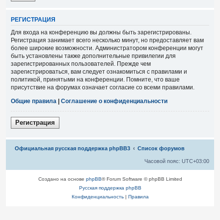
Р
Е
Г
И
С
Т
Р
А
Ц
И
Я
Для входа на конференцию вы должны быть зарегистрированы.
Регистрация занимает всего несколько минут, но предоставляет вам
более широкие возможности. Администратором конференции могут
быть установлены также дополнительные привилегии для
зарегистрированных пользователей. Прежде чем
зарегистрироваться, вам следует ознакомиться с правилами и
политикой, принятыми на конференции. Помните, что ваше
присутствие на форумах означает согласие со всеми правилами.
Общие правила
|
Соглашение о конфиденциальности
Р
е
г
и
с
т
р
а
ц
и
я
Связаться с
Официальная русская поддержка phpBB3
Список форумов
администрацией
Часовой пояс:
UTC+03:00
Создано на основе
phpBB
® Forum Software © phpBB Limited
Русская поддержка phpBB
Конфиденциальность
|
Правила