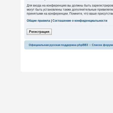
Для входа на конференцию вы должны быть зарегистриров
могут быть установлены также дополнительные привилегии
принятыми на конференции. Помните, что ваше присутстви
Общие правила
|
Соглашение о конфиденциальности
Р
е
г
и
с
т
р
а
ц
и
я
Связаться с
Официальная русская поддержка phpBB3
Список форум
администрацией