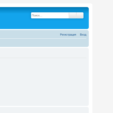
Поиск
Расширенный поис
Р
е
г
и
с
т
р
а
ц
и
я
Вход