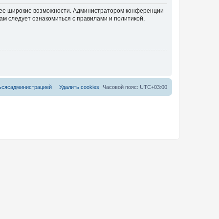
олее широкие возможности. Администратором конференции
ам следует ознакомиться с правилами и политикой,
ь
с
я
с
а
д
м
и
н
и
с
т
р
а
ц
и
е
й
Удалить cookies
Часовой пояс:
UTC+03:00