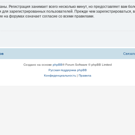
аны. Регистрация занимает всего несколько минут, но предоставляет вам б
 для зарегистрированных пользователей. Прежде чем зарегистрироваться, в
е на форумах означает согласие со всеми правилами.
ов
С
в
я
з
а
т
Создано на основе
phpBB
® Forum Software © phpBB Limited
Русская поддержка phpBB
Конфиденциальность
|
Правила