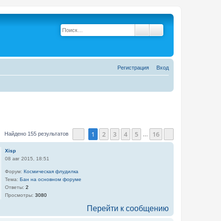
Поиск
Расширенный поис
Р
е
г
и
с
т
р
а
ц
и
я
Вход
1
2
3
4
5
16
Найдено 155 результатов
…
Страница
1
из
16
След.
Xisp
08 авг 2015, 18:51
Форум:
Космическая флудилка
Тема:
Бан на основном форуме
Ответы:
2
Просмотры:
3080
Перейти к сообщению