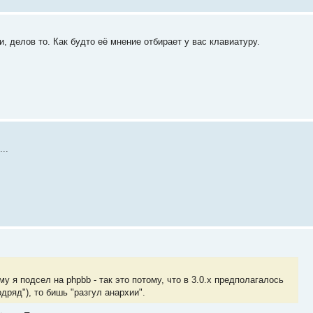
, делов то. Как будто её мнение отбирает у вас клавиатуру.
..
му я подсел на phpbb - так это потому, что в 3.0.x предполагалось
дряд"), то бишь "разгул анархии".