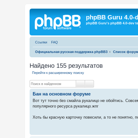
Регистрация
phpBB Guru 4.0-
phpBB Guru's phpBB 4.0-dev te
Ссылки
FAQ
Официальная русская поддержка phpBB3
Список фору
Найдено 155 результатов
Перейти к расширенному поиску
Поиск
Расширенный поиск
Бан на основном форуме
Вот тут точно без смайла рукалицо не обойтись. Совсе
популярного ресурса рукалицо.жпг
Хоть бы красную карточку повесили, а то не понятно, 