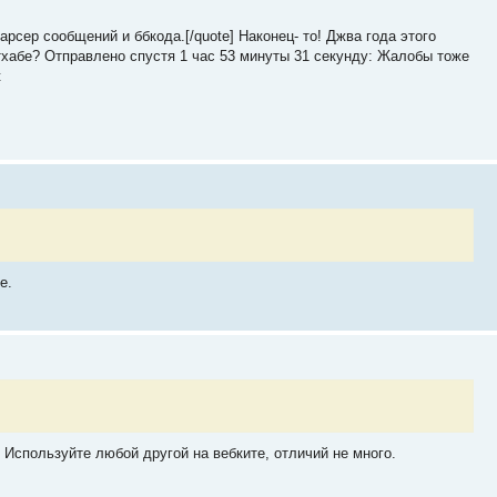
арсер сообщений и ббкода.[/quote] Наконец- то! Джва года этого
тхабе? Отправлено спустя 1 час 53 минуты 31 секунду: Жалобы тоже
t
е.
. Используйте любой другой на вебките, отличий не много.