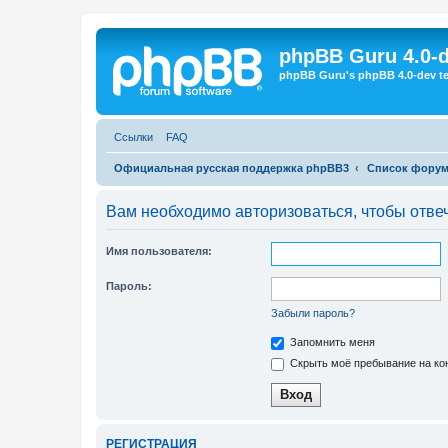
Регистрация
phpBB Guru 4.0-
phpBB Guru's phpBB 4.0-dev te
Ссылки
FAQ
Официальная русская поддержка phpBB3
Список фору
Вам необходимо авторизоваться, чтобы отвеч
Имя пользователя:
Пароль:
Забыли пароль?
Запомнить меня
Скрыть моё пребывание на кон
Р
Е
Г
И
С
Т
Р
А
Ц
И
Я