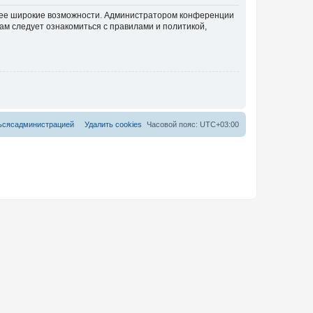
олее широкие возможности. Администратором конференции
ам следует ознакомиться с правилами и политикой,
ь
с
я
с
а
д
м
и
н
и
с
т
р
а
ц
и
е
й
Удалить cookies
Часовой пояс:
UTC+03:00