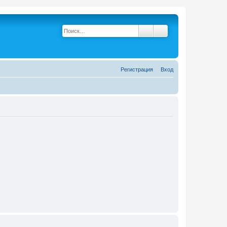
Поиск
Расширенный поис
Р
е
г
и
с
т
р
а
ц
и
я
Вход