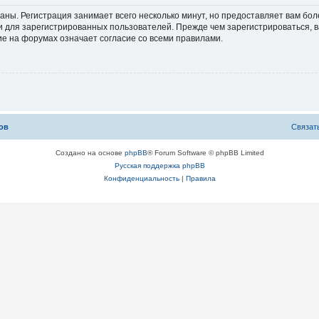
аны. Регистрация занимает всего несколько минут, но предоставляет вам б
 для зарегистрированных пользователей. Прежде чем зарегистрироваться, в
е на форумах означает согласие со всеми правилами.
ов
С
в
я
з
а
т
Создано на основе
phpBB
® Forum Software © phpBB Limited
Русская поддержка phpBB
Конфиденциальность
|
Правила