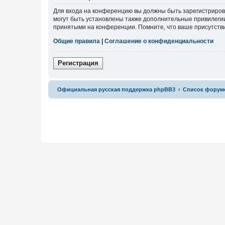
Для входа на конференцию вы должны быть зарегистриров
могут быть установлены также дополнительные привилегии
принятыми на конференции. Помните, что ваше присутстви
Общие правила
|
Соглашение о конфиденциальности
Р
е
г
и
с
т
р
а
ц
и
я
Связаться с
Официальная русская поддержка phpBB3
Список форум
администрацией