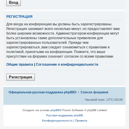
Р
Е
Г
И
С
Т
Р
А
Ц
И
Я
Для входа на конференцию вы должны быть зарегистрированы.
Регистрация занимает всего несколько минут, но предоставляет вам
более широкие возможности. Администратором конференции могут
быть установлены также дополнительные привилегии для
зарегистрированных пользователей. Прежде чем
зарегистрироваться, вам следует ознакомиться с правилами и
политикой, принятыми на конференции. Помните, что ваше
присутствие на форумах означает согласие со всеми правилами.
Общие правила
|
Соглашение о конфиденциальности
Р
е
г
и
с
т
р
а
ц
и
я
Связаться с
Официальная русская поддержка phpBB3
Список форумов
администрацией
Часовой пояс:
UTC+03:00
Создано на основе
phpBB
® Forum Software © phpBB Limited
Русская поддержка phpBB
Конфиденциальность
|
Правила