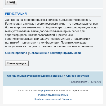
Р
Е
Г
И
С
Т
Р
А
Ц
И
Я
Для входа на конференцию вы должны быть зарегистрированы.
Регистрация занимает всего несколько минут, но предоставляет вам
более широкие возможности. Администратором конференции могут
быть установлены также дополнительные привилегии для
зарегистрированных пользователей. Прежде чем
зарегистрироваться, вам следует ознакомиться с правилами и
политикой, принятыми на конференции. Помните, что ваше
присутствие на форумах означает согласие со всеми правилами.
Общие правила
|
Соглашение о конфиденциальности
Р
е
г
и
с
т
р
а
ц
и
я
Связаться с
Официальная русская поддержка phpBB3
Список форумов
администрацией
Часовой пояс:
UTC+03:00
Создано на основе
phpBB
® Forum Software © phpBB Limited
Русская поддержка phpBB
Конфиденциальность
|
Правила