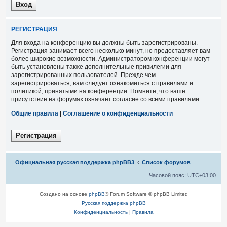
Р
Е
Г
И
С
Т
Р
А
Ц
И
Я
Для входа на конференцию вы должны быть зарегистрированы.
Регистрация занимает всего несколько минут, но предоставляет вам
более широкие возможности. Администратором конференции могут
быть установлены также дополнительные привилегии для
зарегистрированных пользователей. Прежде чем
зарегистрироваться, вам следует ознакомиться с правилами и
политикой, принятыми на конференции. Помните, что ваше
присутствие на форумах означает согласие со всеми правилами.
Общие правила
|
Соглашение о конфиденциальности
Р
е
г
и
с
т
р
а
ц
и
я
Связаться с
Официальная русская поддержка phpBB3
Список форумов
администрацией
Часовой пояс:
UTC+03:00
Создано на основе
phpBB
® Forum Software © phpBB Limited
Русская поддержка phpBB
Конфиденциальность
|
Правила